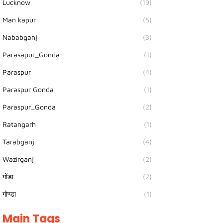
Lucknow
(19)
Man kapur
(5)
Nababganj
(3)
Parasapur_Gonda
(1)
Paraspur
(4)
Paraspur Gonda
(1)
Paraspur_Gonda
(2)
Ratangarh
(1)
Tarabganj
(4)
Wazirganj
(2)
गोंडा
(2)
गोण्डा
(1)
Main Tags