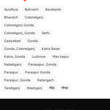
Ayodhya
Bahraich
Barabanki
Bharaich
Colonelganj
Colonelganj Gonda
Colonelganj_Gonda
Delhi
Gaziyabad
Gonda
Gonda_Colonelganj
Katra Bazar
Katra_Gonda
Lucknow
Man kapur
Nababganj
Parasapur_Gonda
Paraspur
Paraspur Gonda
Paraspur_Gonda
Ratangarh
Tarabganj
Wazirganj
गोंडा
गोण्डा