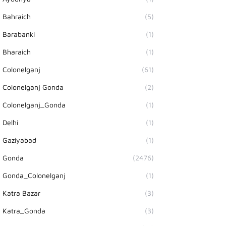
Bahraich
(5)
Barabanki
(1)
Bharaich
(1)
Colonelganj
(61)
Colonelganj Gonda
(2)
Colonelganj_Gonda
(1)
Delhi
(1)
Gaziyabad
(1)
Gonda
(2476)
Gonda_Colonelganj
(1)
Katra Bazar
(3)
Katra_Gonda
(3)