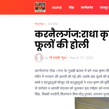
HOME
गोंडा
करनैलगंज
परसपुर
Home
Gonda
करनैलगंज:राधा कृष्
फूलों की होली
by
माँ वाराही न्यूज़
•
March 17, 2022
करनैलगंज गोंडा।नगर के गुडाही बाजार में बने राधा कृष्ण मंदि
मंदिर में भगवान की आरती की गई और उसके बाद फूलों की होली
बच्चे व श्रद्धालुओं मौजूद रहे श्रद्धालुओं ने राधा कृष्ण की म
से सरोवार व आपसी भेदभाव को भुलाकर इस त्योहार को मनाते ह
सिंह, विक्की रस्तोगी,शिवनंदन वैश्य मोनू पुरवार,अरमान पुरव