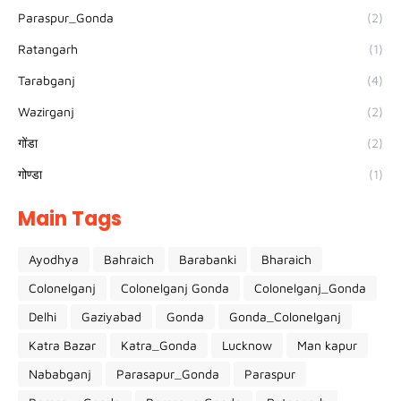
Paraspur_Gonda
(2)
Ratangarh
(1)
Tarabganj
(4)
Wazirganj
(2)
गोंडा
(2)
गोण्डा
(1)
Main Tags
Ayodhya
Bahraich
Barabanki
Bharaich
Colonelganj
Colonelganj Gonda
Colonelganj_Gonda
Delhi
Gaziyabad
Gonda
Gonda_Colonelganj
Katra Bazar
Katra_Gonda
Lucknow
Man kapur
Nababganj
Parasapur_Gonda
Paraspur