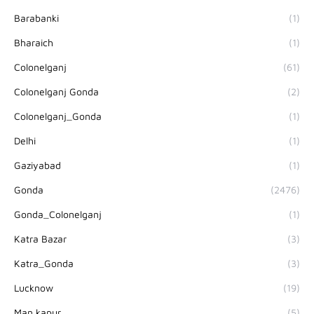
Barabanki
(1)
Bharaich
(1)
Colonelganj
(61)
Colonelganj Gonda
(2)
Colonelganj_Gonda
(1)
Delhi
(1)
Gaziyabad
(1)
Gonda
(2476)
Gonda_Colonelganj
(1)
Katra Bazar
(3)
Katra_Gonda
(3)
Lucknow
(19)
Man kapur
(5)