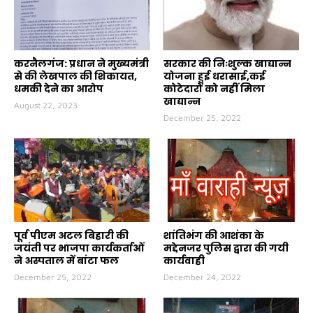
करनैलगंज: प्रधान ने मुख्यमंत्री
सरकार की निःशुल्क खाद्यान्न
से की लेखपाल की शिकायत,
योजना हुई धरासाई,कई
धमकी देने का आरोप
कोटेदारों को नहीं मिला
खाद्यान्न
August 22, 2023
December 25, 2022
पूर्व पीएम अटल बिहारी की
शांतिभंग की आशंका के
जयंती पर भाजपा कार्यकर्ताओं
मद्देनजर पुलिस द्वारा की गयी
ने अस्पताल में बांटा फल
कार्यवाही
December 25, 2022
December 24, 2022