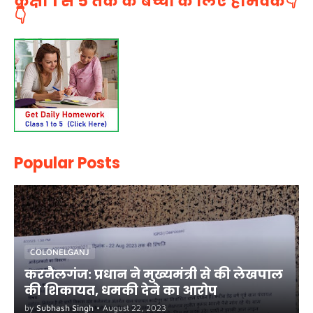
कक्षा 1 से 5 तक के बच्चों के लिए होमवर्क👇
👇
Popular Posts
COLONELGANJ
करनैलगंज: प्रधान ने मुख्यमंत्री से की लेखपाल
की शिकायत, धमकी देने का आरोप
by
Subhash Singh
•
August 22, 2023