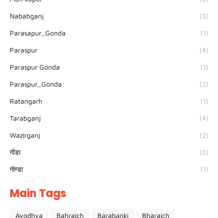
Nababganj
(3)
Parasapur_Gonda
(1)
Paraspur
(4)
Paraspur Gonda
(1)
Paraspur_Gonda
(2)
Ratangarh
(1)
Tarabganj
(4)
Wazirganj
(2)
गोंडा
(2)
गोण्डा
(1)
Main Tags
Ayodhya
Bahraich
Barabanki
Bharaich