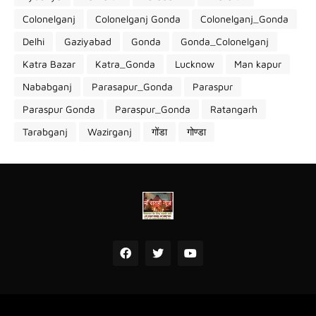
Colonelganj
Colonelganj Gonda
Colonelganj_Gonda
Delhi
Gaziyabad
Gonda
Gonda_Colonelganj
Katra Bazar
Katra_Gonda
Lucknow
Man kapur
Nababganj
Parasapur_Gonda
Paraspur
Paraspur Gonda
Paraspur_Gonda
Ratangarh
Tarabganj
Wazirganj
गोंडा
गोण्डा