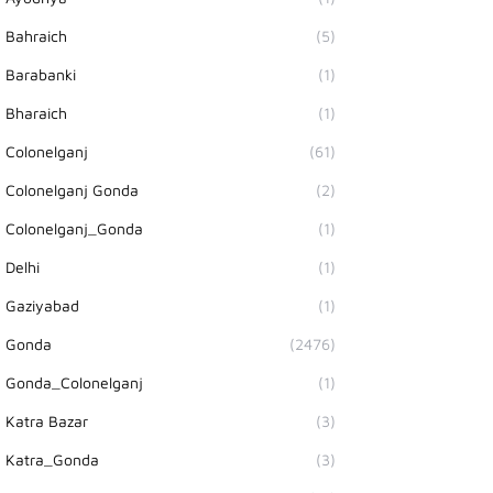
Bahraich
(5)
Barabanki
(1)
Bharaich
(1)
Colonelganj
(61)
Colonelganj Gonda
(2)
Colonelganj_Gonda
(1)
Delhi
(1)
Gaziyabad
(1)
Gonda
(2476)
Gonda_Colonelganj
(1)
Katra Bazar
(3)
Katra_Gonda
(3)