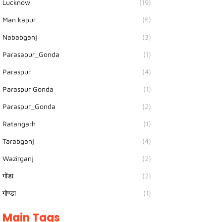
Lucknow
(19)
Man kapur
(5)
Nababganj
(3)
Parasapur_Gonda
(1)
Paraspur
(4)
Paraspur Gonda
(1)
Paraspur_Gonda
(2)
Ratangarh
(1)
Tarabganj
(4)
Wazirganj
(2)
गोंडा
(2)
गोण्डा
(1)
Main Tags