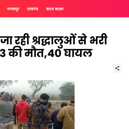
मनकापुर
तरबगंज
कटरा बाज़ार
ा रही श्रद्धालुओं से भरी
ं,3 की मौत,40 घायल