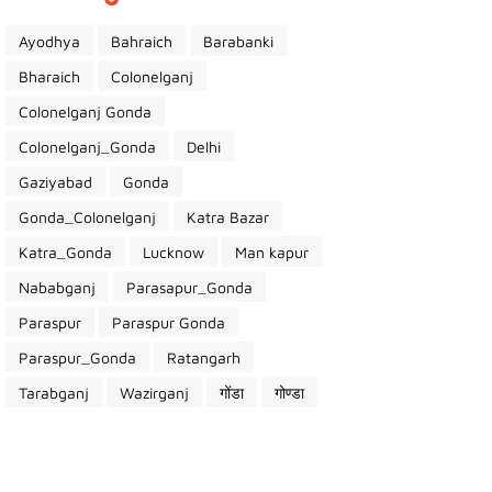
Ayodhya
Bahraich
Barabanki
Bharaich
Colonelganj
Colonelganj Gonda
Colonelganj_Gonda
Delhi
Gaziyabad
Gonda
Gonda_Colonelganj
Katra Bazar
Katra_Gonda
Lucknow
Man kapur
Nababganj
Parasapur_Gonda
Paraspur
Paraspur Gonda
Paraspur_Gonda
Ratangarh
Tarabganj
Wazirganj
गोंडा
गोण्डा