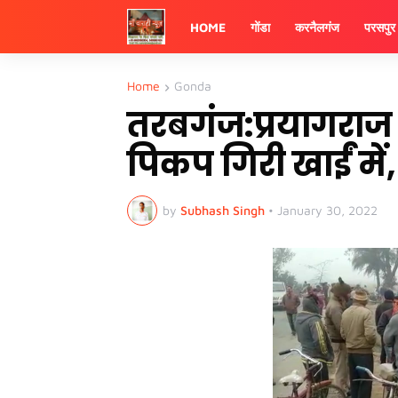
HOME
गोंडा
करनैलगंज
परसपुर
Home
Gonda
तरबगंज:प्रयागराज ज
पिकप गिरी खाईं मे
by
Subhash Singh
•
January 30, 2022