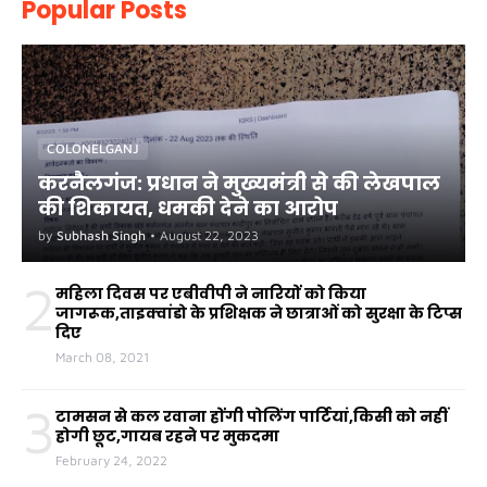
Popular Posts
COLONELGANJ
करनैलगंज: प्रधान ने मुख्यमंत्री से की लेखपाल
की शिकायत, धमकी देने का आरोप
by
Subhash Singh
•
August 22, 2023
2
महिला दिवस पर एबीवीपी ने नारियों को किया
जागरूक,ताइक्वांडो के प्रशिक्षक ने छात्राओं को सुरक्षा के टिप्स
दिए
March 08, 2021
3
टामसन से कल रवाना होंगी पोलिंग पार्टियां,किसी को नहीं
होगी छूट,गायब रहने पर मुकदमा
February 24, 2022