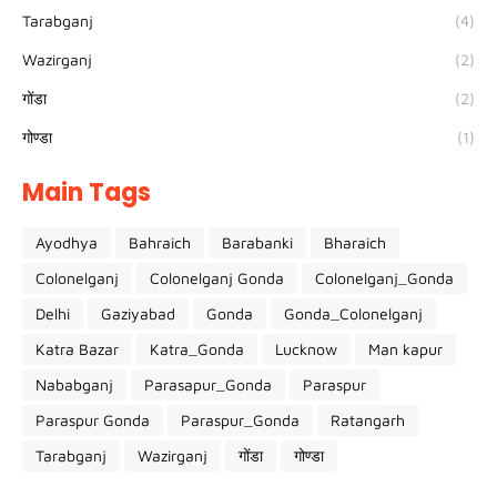
Tarabganj
(4)
Wazirganj
(2)
गोंडा
(2)
गोण्डा
(1)
Main Tags
Ayodhya
Bahraich
Barabanki
Bharaich
Colonelganj
Colonelganj Gonda
Colonelganj_Gonda
Delhi
Gaziyabad
Gonda
Gonda_Colonelganj
Katra Bazar
Katra_Gonda
Lucknow
Man kapur
Nababganj
Parasapur_Gonda
Paraspur
Paraspur Gonda
Paraspur_Gonda
Ratangarh
Tarabganj
Wazirganj
गोंडा
गोण्डा