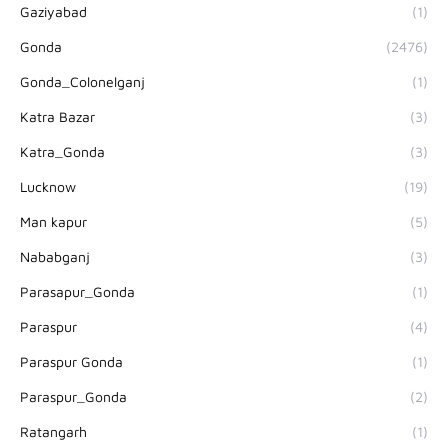
Gaziyabad
(1)
Gonda
(2476)
Gonda_Colonelganj
(1)
Katra Bazar
(3)
Katra_Gonda
(3)
Lucknow
(19)
Man kapur
(5)
Nababganj
(3)
Parasapur_Gonda
(1)
Paraspur
(4)
Paraspur Gonda
(1)
Paraspur_Gonda
(2)
Ratangarh
(1)