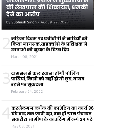
करनैलगंज: प्रधान ने मुख्यमंत्री से
की लेखपाल की शिकायत, धमकी
देने का आरोप
by
Subhash Singh
•
August 22, 2023
2
महिला दिवस पर एबीवीपी ने नारियों को
किया जागरूक,ताइक्वांडो के प्रशिक्षक ने
छात्राओं को सुरक्षा के टिप्स दिए
March 08, 2021
3
टामसन से कल रवाना होंगी पोलिंग
पार्टियां,किसी को नहीं होगी छूट,गायब
रहने पर मुकदमा
February 24, 2022
4
करनैलगंज ब्लॉक की काउंटिंग का कार्य 36
घंटे बाद तक जारी रहा,एक ही ग्राम पंचायत
सकरौरा ग्रामीण के काउंटिंग में लगे 24 घंटे
May 03, 2021