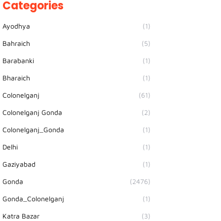
Categories
Ayodhya
(1)
Bahraich
(5)
Barabanki
(1)
Bharaich
(1)
Colonelganj
(61)
Colonelganj Gonda
(2)
Colonelganj_Gonda
(1)
Delhi
(1)
Gaziyabad
(1)
Gonda
(2476)
Gonda_Colonelganj
(1)
Katra Bazar
(3)