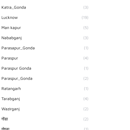
Katra_Gonda
(3)
Lucknow
(19)
Man kapur
(5)
Nababganj
(3)
Parasapur_Gonda
(1)
Paraspur
(4)
Paraspur Gonda
(1)
Paraspur_Gonda
(2)
Ratangarh
(1)
Tarabganj
(4)
Wazirganj
(2)
गोंडा
(2)
गोण्डा
(1)