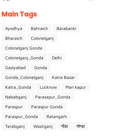
Main Tags
Ayodhya
Bahraich
Barabanki
Bharaich
Colonelganj
Colonelganj Gonda
Colonelganj_Gonda
Delhi
Gaziyabad
Gonda
Gonda_Colonelganj
Katra Bazar
Katra_Gonda
Lucknow
Man kapur
Nababganj
Parasapur_Gonda
Paraspur
Paraspur Gonda
Paraspur_Gonda
Ratangarh
Tarabganj
Wazirganj
गोंडा
गोण्डा