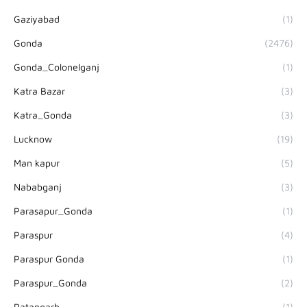
Gaziyabad
(1)
Gonda
(2476)
Gonda_Colonelganj
(1)
Katra Bazar
(3)
Katra_Gonda
(3)
Lucknow
(19)
Man kapur
(5)
Nababganj
(3)
Parasapur_Gonda
(1)
Paraspur
(4)
Paraspur Gonda
(1)
Paraspur_Gonda
(2)
Ratangarh
(1)