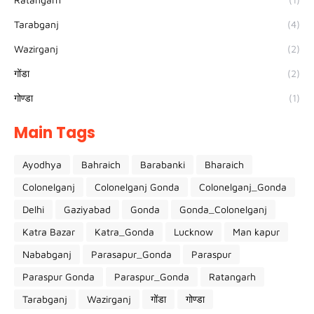
Tarabganj
(4)
Wazirganj
(2)
गोंडा
(2)
गोण्डा
(1)
Main Tags
Ayodhya
Bahraich
Barabanki
Bharaich
Colonelganj
Colonelganj Gonda
Colonelganj_Gonda
Delhi
Gaziyabad
Gonda
Gonda_Colonelganj
Katra Bazar
Katra_Gonda
Lucknow
Man kapur
Nababganj
Parasapur_Gonda
Paraspur
Paraspur Gonda
Paraspur_Gonda
Ratangarh
Tarabganj
Wazirganj
गोंडा
गोण्डा