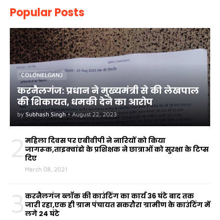
Popular Posts
COLONELGANJ
करनैलगंज: प्रधान ने मुख्यमंत्री से की लेखपाल
की शिकायत, धमकी देने का आरोप
by
Subhash Singh
•
August 22, 2023
2
महिला दिवस पर एबीवीपी ने नारियों को किया
जागरूक,ताइक्वांडो के प्रशिक्षक ने छात्राओं को सुरक्षा के टिप्स
दिए
March 08, 2021
3
करनैलगंज ब्लॉक की काउंटिंग का कार्य 36 घंटे बाद तक
जारी रहा,एक ही ग्राम पंचायत सकरौरा ग्रामीण के काउंटिंग में
लगे 24 घंटे