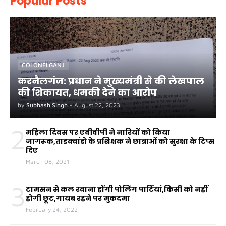
Popular Posts
COLONELGANJ
करनैलगंज: प्रधान ने मुख्यमंत्री से की लेखपाल
की शिकायत, धमकी देने का आरोप
by
Subhash Singh
•
August 22, 2023
2
महिला दिवस पर एबीवीपी ने नारियों को किया
जागरूक,ताइक्वांडो के प्रशिक्षक ने छात्राओं को सुरक्षा के टिप्स
दिए
March 08, 2021
3
टामसन से कल रवाना होंगी पोलिंग पार्टियां,किसी को नहीं
होगी छूट,गायब रहने पर मुकदमा
February 24, 2022