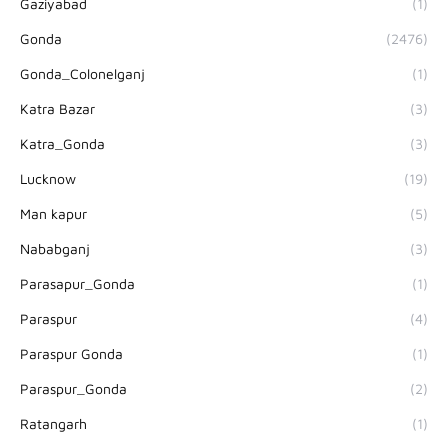
Gaziyabad
(1)
Gonda
(2476)
Gonda_Colonelganj
(1)
Katra Bazar
(3)
Katra_Gonda
(3)
Lucknow
(19)
Man kapur
(5)
Nababganj
(3)
Parasapur_Gonda
(1)
Paraspur
(4)
Paraspur Gonda
(1)
Paraspur_Gonda
(2)
Ratangarh
(1)