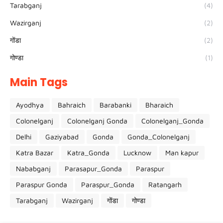
Tarabganj
(4)
Wazirganj
(2)
गोंडा
(2)
गोण्डा
(1)
Main Tags
Ayodhya
Bahraich
Barabanki
Bharaich
Colonelganj
Colonelganj Gonda
Colonelganj_Gonda
Delhi
Gaziyabad
Gonda
Gonda_Colonelganj
Katra Bazar
Katra_Gonda
Lucknow
Man kapur
Nababganj
Parasapur_Gonda
Paraspur
Paraspur Gonda
Paraspur_Gonda
Ratangarh
Tarabganj
Wazirganj
गोंडा
गोण्डा