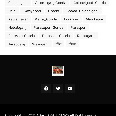
Colonelganj
Colonelganj Gonda
Colonelganj_Gonda
Delhi
Gaziyabad
Gonda
Gonda_Colonelganj
Katra Bazar
Katra_Gonda
Lucknow
Man kapur
Nababganj
Parasapur_Gonda
Paraspur
Paraspur Gonda
Paraspur_Gonda
Ratangarh
Tarabganj
Wazirganj
गोंडा
गोण्डा
Copyright (c) 2021
MAA VARAHI NEWS
All Right Reseved