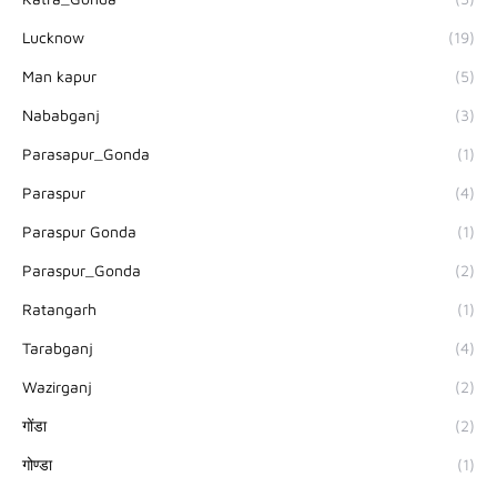
Lucknow
(19)
Man kapur
(5)
Nababganj
(3)
Parasapur_Gonda
(1)
Paraspur
(4)
Paraspur Gonda
(1)
Paraspur_Gonda
(2)
Ratangarh
(1)
Tarabganj
(4)
Wazirganj
(2)
गोंडा
(2)
गोण्डा
(1)