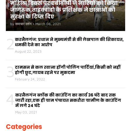
महिला दिवस पर एबीवीपी ने नारियों को किया
जागरूक,ताइक्वांडो के प्रशिक्षक ने छात्राओं को
सुरक्षा के टिप्स दिए
by
समाचार दर्शन
•
March 08, 2021
2
करनैलगंज: प्रधान ने मुख्यमंत्री से की लेखपाल की शिकायत,
धमकी देने का आरोप
August 22, 2023
3
टामसन से कल रवाना होंगी पोलिंग पार्टियां,किसी को नहीं
होगी छूट,गायब रहने पर मुकदमा
February 24, 2022
4
करनैलगंज ब्लॉक की काउंटिंग का कार्य 36 घंटे बाद तक
जारी रहा,एक ही ग्राम पंचायत सकरौरा ग्रामीण के काउंटिंग
में लगे 24 घंटे
May 03, 2021
Categories