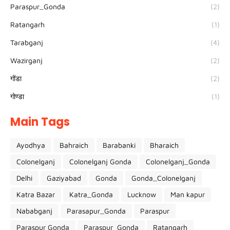
Paraspur_Gonda
(2)
Ratangarh
(1)
Tarabganj
(4)
Wazirganj
(2)
गोंडा
(2)
गोण्डा
(1)
Main Tags
Ayodhya
Bahraich
Barabanki
Bharaich
Colonelganj
Colonelganj Gonda
Colonelganj_Gonda
Delhi
Gaziyabad
Gonda
Gonda_Colonelganj
Katra Bazar
Katra_Gonda
Lucknow
Man kapur
Nababganj
Parasapur_Gonda
Paraspur
Paraspur Gonda
Paraspur_Gonda
Ratangarh