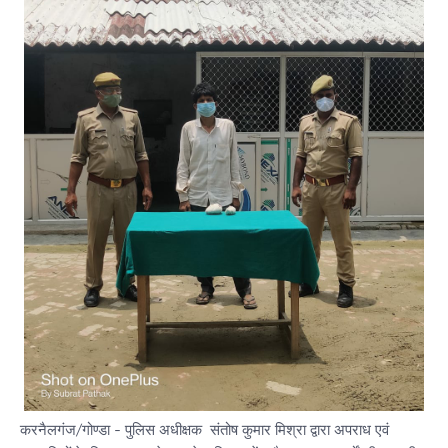
करनैलगंज/गोण्डा - पुलिस अधीक्षक संतोष कुमार मिश्रा द्वारा अपराध एवं