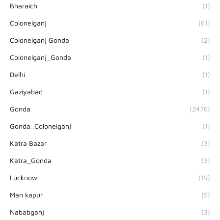
Bharaich
(1)
Colonelganj
(61)
Colonelganj Gonda
(2)
Colonelganj_Gonda
(1)
Delhi
(1)
Gaziyabad
(1)
Gonda
(2476)
Gonda_Colonelganj
(1)
Katra Bazar
(3)
Katra_Gonda
(3)
Lucknow
(19)
Man kapur
(5)
Nababganj
(3)