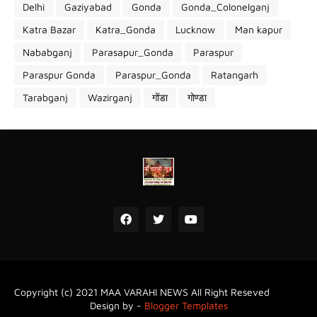
Delhi
Gaziyabad
Gonda
Gonda_Colonelganj
Katra Bazar
Katra_Gonda
Lucknow
Man kapur
Nababganj
Parasapur_Gonda
Paraspur
Paraspur Gonda
Paraspur_Gonda
Ratangarh
Tarabganj
Wazirganj
गोंडा
गोण्डा
Copyright (c) 2021
MAA VARAHI NEWS
All Right Reseved
Design by -
Blogger Templates