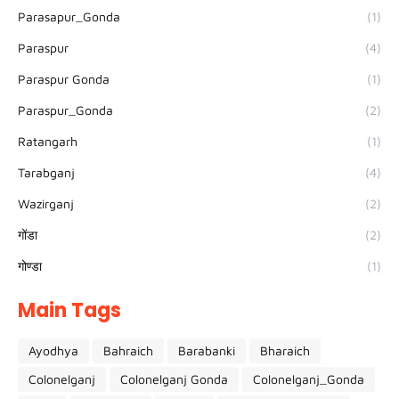
Parasapur_Gonda
(1)
Paraspur
(4)
Paraspur Gonda
(1)
Paraspur_Gonda
(2)
Ratangarh
(1)
Tarabganj
(4)
Wazirganj
(2)
गोंडा
(2)
गोण्डा
(1)
Main Tags
Ayodhya
Bahraich
Barabanki
Bharaich
Colonelganj
Colonelganj Gonda
Colonelganj_Gonda