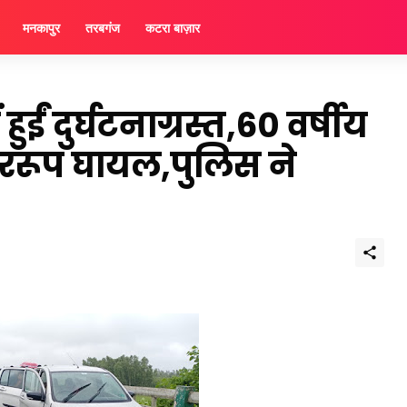
मनकापुर
तरबगंज
कटरा बाज़ार
ुईं दुर्घटनाग्रस्त,60 वर्षीय
भीररूप घायल,पुलिस ने