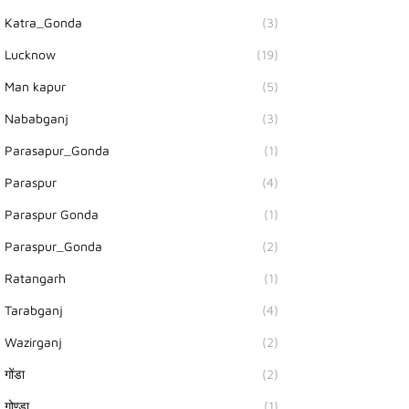
Katra_Gonda
(3)
Lucknow
(19)
Man kapur
(5)
Nababganj
(3)
Parasapur_Gonda
(1)
Paraspur
(4)
Paraspur Gonda
(1)
Paraspur_Gonda
(2)
Ratangarh
(1)
Tarabganj
(4)
Wazirganj
(2)
गोंडा
(2)
गोण्डा
(1)