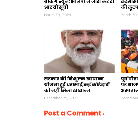
ब्रेकिंग न्यूज: भाजपा ने जारी कर दी
बदमासो 
आठवीं सूची
की लूट
March 30, 2024
March 30
सरकार की निःशुल्क खाद्यान्न
पूर्व प
योजना हुई धरासाई,कई कोटेदारों
पर भाजप
को नहीं मिला खाद्यान्न
अस्पताल
December 25, 2022
December
Post a Comment