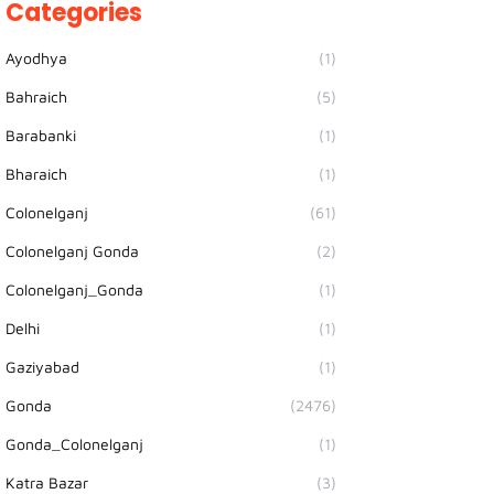
Categories
Ayodhya
(1)
Bahraich
(5)
Barabanki
(1)
Bharaich
(1)
Colonelganj
(61)
Colonelganj Gonda
(2)
Colonelganj_Gonda
(1)
Delhi
(1)
Gaziyabad
(1)
Gonda
(2476)
Gonda_Colonelganj
(1)
Katra Bazar
(3)