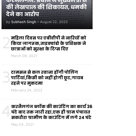
करनैलगंज: प्रधान ने मुख्यमंत्री से
की लेखपाल की शिकायत, धमकी
देने का आरोप
by
Subhash Singh
•
August 22, 2023
2
महिला दिवस पर एबीवीपी ने नारियों को
किया जागरूक,ताइक्वांडो के प्रशिक्षक ने
छात्राओं को सुरक्षा के टिप्स दिए
March 08, 2021
3
टामसन से कल रवाना होंगी पोलिंग
पार्टियां,किसी को नहीं होगी छूट,गायब
रहने पर मुकदमा
February 24, 2022
4
करनैलगंज ब्लॉक की काउंटिंग का कार्य 36
घंटे बाद तक जारी रहा,एक ही ग्राम पंचायत
सकरौरा ग्रामीण के काउंटिंग में लगे 24 घंटे
May 03, 2021