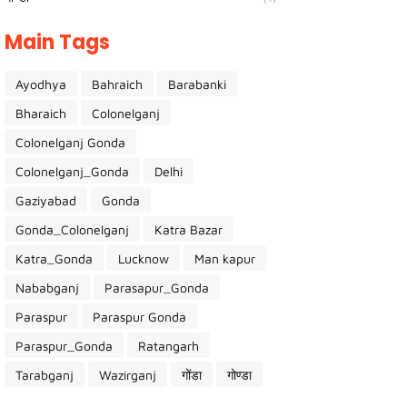
Main Tags
Ayodhya
Bahraich
Barabanki
Bharaich
Colonelganj
Colonelganj Gonda
Colonelganj_Gonda
Delhi
Gaziyabad
Gonda
Gonda_Colonelganj
Katra Bazar
Katra_Gonda
Lucknow
Man kapur
Nababganj
Parasapur_Gonda
Paraspur
Paraspur Gonda
Paraspur_Gonda
Ratangarh
Tarabganj
Wazirganj
गोंडा
गोण्डा