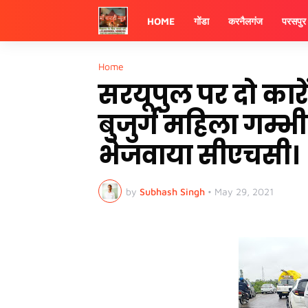
HOME
गोंडा
करनैलगंज
परसपुर
Home
सरयूपुल पर दो कारें ह
बुजुर्ग महिला गम्
भेजवाया सीएचसी।
by
Subhash Singh
•
May 29, 2021