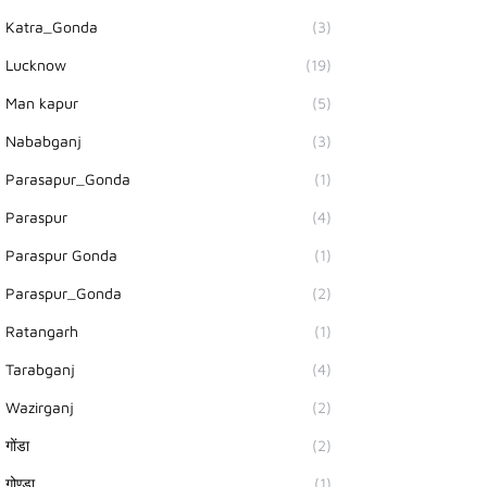
Katra_Gonda
(3)
Lucknow
(19)
Man kapur
(5)
Nababganj
(3)
Parasapur_Gonda
(1)
Paraspur
(4)
Paraspur Gonda
(1)
Paraspur_Gonda
(2)
Ratangarh
(1)
Tarabganj
(4)
Wazirganj
(2)
गोंडा
(2)
गोण्डा
(1)