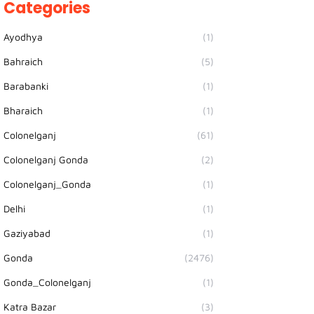
Categories
Ayodhya
(1)
Bahraich
(5)
Barabanki
(1)
Bharaich
(1)
Colonelganj
(61)
Colonelganj Gonda
(2)
Colonelganj_Gonda
(1)
Delhi
(1)
Gaziyabad
(1)
Gonda
(2476)
Gonda_Colonelganj
(1)
Katra Bazar
(3)