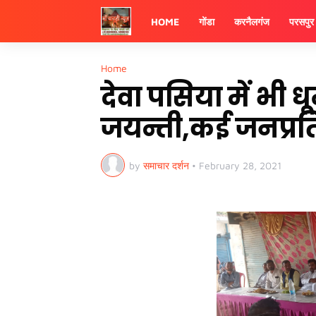
HOME
गोंडा
करनैलगंज
परसपुर
Home
देवा पसिया में भी
जयन्ती,कई जनप्रति
by
समाचार दर्शन
•
February 28, 2021