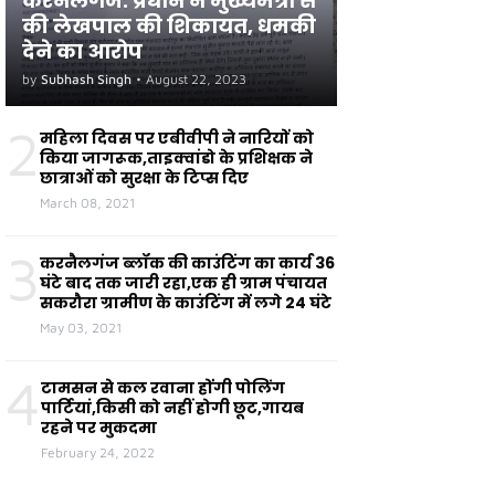
करनैलगंज: प्रधान ने मुख्यमंत्री से
की लेखपाल की शिकायत, धमकी
देने का आरोप
by
Subhash Singh
•
August 22, 2023
2
महिला दिवस पर एबीवीपी ने नारियों को
किया जागरूक,ताइक्वांडो के प्रशिक्षक ने
छात्राओं को सुरक्षा के टिप्स दिए
March 08, 2021
3
करनैलगंज ब्लॉक की काउंटिंग का कार्य 36
घंटे बाद तक जारी रहा,एक ही ग्राम पंचायत
सकरौरा ग्रामीण के काउंटिंग में लगे 24 घंटे
May 03, 2021
4
टामसन से कल रवाना होंगी पोलिंग
पार्टियां,किसी को नहीं होगी छूट,गायब
रहने पर मुकदमा
February 24, 2022