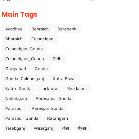
Main Tags
Ayodhya
Bahraich
Barabanki
Bharaich
Colonelganj
Colonelganj Gonda
Colonelganj_Gonda
Delhi
Gaziyabad
Gonda
Gonda_Colonelganj
Katra Bazar
Katra_Gonda
Lucknow
Man kapur
Nababganj
Parasapur_Gonda
Paraspur
Paraspur Gonda
Paraspur_Gonda
Ratangarh
Tarabganj
Wazirganj
गोंडा
गोण्डा