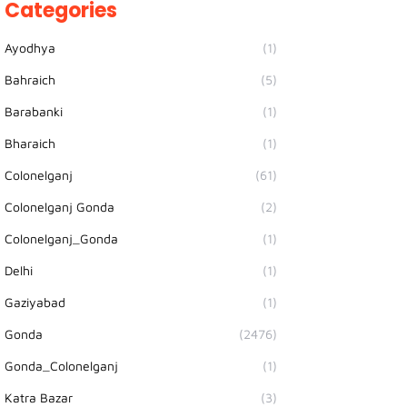
Categories
Ayodhya
(1)
Bahraich
(5)
Barabanki
(1)
Bharaich
(1)
Colonelganj
(61)
Colonelganj Gonda
(2)
Colonelganj_Gonda
(1)
Delhi
(1)
Gaziyabad
(1)
Gonda
(2476)
Gonda_Colonelganj
(1)
Katra Bazar
(3)