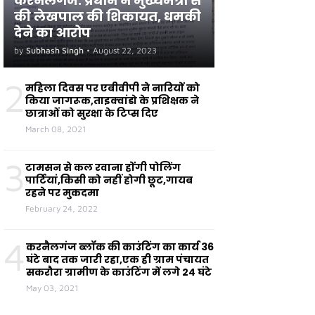
करनैलगंज: प्रधान ने मुख्यमंत्री से
की लेखपाल की शिकायत, धमकी
देने का आरोप
by
Subhash Singh
•
August 22, 2023
2
महिला दिवस पर एबीवीपी ने नारियों को
किया जागरूक,ताइक्वांडो के प्रशिक्षक ने
छात्राओं को सुरक्षा के टिप्स दिए
March 08, 2021
3
टामसन से कल रवाना होंगी पोलिंग
पार्टियां,किसी को नहीं होगी छूट,गायब
रहने पर मुकदमा
February 24, 2022
4
करनैलगंज ब्लॉक की काउंटिंग का कार्य 36
घंटे बाद तक जारी रहा,एक ही ग्राम पंचायत
सकरौरा ग्रामीण के काउंटिंग में लगे 24 घंटे
May 03, 2021