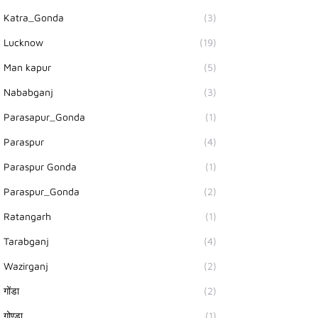
Katra_Gonda
(3)
Lucknow
(19)
Man kapur
(5)
Nababganj
(3)
Parasapur_Gonda
(1)
Paraspur
(4)
Paraspur Gonda
(1)
Paraspur_Gonda
(2)
Ratangarh
(1)
Tarabganj
(4)
Wazirganj
(2)
गोंडा
(2)
गोण्डा
(1)