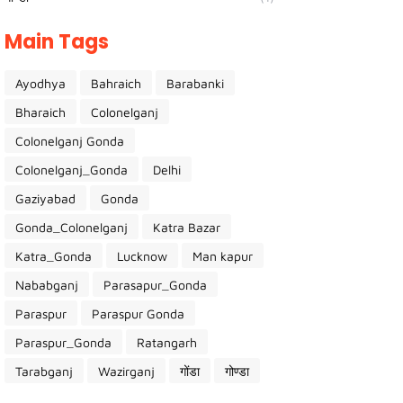
Main Tags
Ayodhya
Bahraich
Barabanki
Bharaich
Colonelganj
Colonelganj Gonda
Colonelganj_Gonda
Delhi
Gaziyabad
Gonda
Gonda_Colonelganj
Katra Bazar
Katra_Gonda
Lucknow
Man kapur
Nababganj
Parasapur_Gonda
Paraspur
Paraspur Gonda
Paraspur_Gonda
Ratangarh
Tarabganj
Wazirganj
गोंडा
गोण्डा