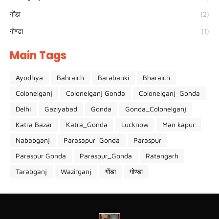
गोंडा
(2)
गोण्डा
(1)
Main Tags
Ayodhya
Bahraich
Barabanki
Bharaich
Colonelganj
Colonelganj Gonda
Colonelganj_Gonda
Delhi
Gaziyabad
Gonda
Gonda_Colonelganj
Katra Bazar
Katra_Gonda
Lucknow
Man kapur
Nababganj
Parasapur_Gonda
Paraspur
Paraspur Gonda
Paraspur_Gonda
Ratangarh
Tarabganj
Wazirganj
गोंडा
गोण्डा