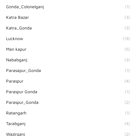
Gonda_Colonelganj
(1)
Katra Bazar
(3)
Katra_Gonda
(3)
Lucknow
(19)
Man kapur
(5)
Nababganj
(3)
Parasapur_Gonda
(1)
Paraspur
(4)
Paraspur Gonda
(1)
Paraspur_Gonda
(2)
Ratangarh
(1)
Tarabganj
(4)
Wazirganj
(2)