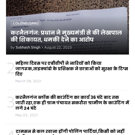
COLONELGANJ
करनैलगंज: प्रधान ने मुख्यमंत्री से की लेखपाल
की शिकायत, धमकी देने का आरोप
by
Subhash Singh
•
August 22, 2023
2
महिला दिवस पर एबीवीपी ने नारियों को किया
जागरूक,ताइक्वांडो के प्रशिक्षक ने छात्राओं को सुरक्षा के टिप्स
दिए
March 08, 2021
3
करनैलगंज ब्लॉक की काउंटिंग का कार्य 36 घंटे बाद तक
जारी रहा,एक ही ग्राम पंचायत सकरौरा ग्रामीण के काउंटिंग में
लगे 24 घंटे
May 03, 2021
टामसन से कल रवाना होंगी पोलिंग पार्टियां,किसी को नहीं