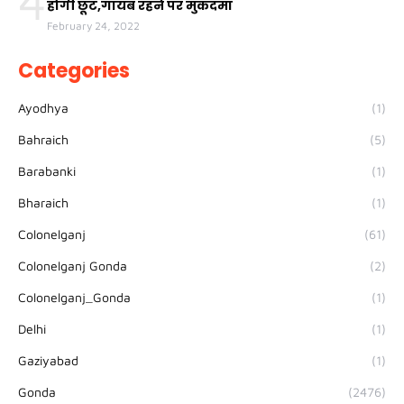
4
होगी छूट,गायब रहने पर मुकदमा
February 24, 2022
Categories
Ayodhya
(1)
Bahraich
(5)
Barabanki
(1)
Bharaich
(1)
Colonelganj
(61)
Colonelganj Gonda
(2)
Colonelganj_Gonda
(1)
Delhi
(1)
Gaziyabad
(1)
Gonda
(2476)