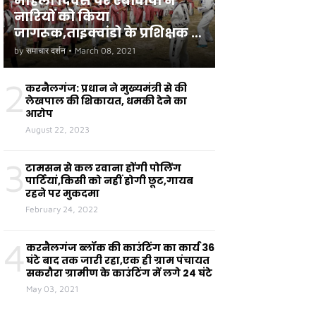
महिला दिवस पर एबीवीपी ने
नारियों को किया
जागरूक,ताइक्वांडो के प्रशिक्षक ने
छात्राओं को सुरक्षा के टिप्स दिए
by
समाचार दर्शन
•
March 08, 2021
2
करनैलगंज: प्रधान ने मुख्यमंत्री से की
लेखपाल की शिकायत, धमकी देने का
आरोप
August 22, 2023
3
टामसन से कल रवाना होंगी पोलिंग
पार्टियां,किसी को नहीं होगी छूट,गायब
रहने पर मुकदमा
February 24, 2022
4
करनैलगंज ब्लॉक की काउंटिंग का कार्य 36
घंटे बाद तक जारी रहा,एक ही ग्राम पंचायत
सकरौरा ग्रामीण के काउंटिंग में लगे 24 घंटे
May 03, 2021