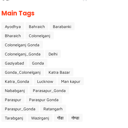
Main Tags
Ayodhya
Bahraich
Barabanki
Bharaich
Colonelganj
Colonelganj Gonda
Colonelganj_Gonda
Delhi
Gaziyabad
Gonda
Gonda_Colonelganj
Katra Bazar
Katra_Gonda
Lucknow
Man kapur
Nababganj
Parasapur_Gonda
Paraspur
Paraspur Gonda
Paraspur_Gonda
Ratangarh
Tarabganj
Wazirganj
गोंडा
गोण्डा