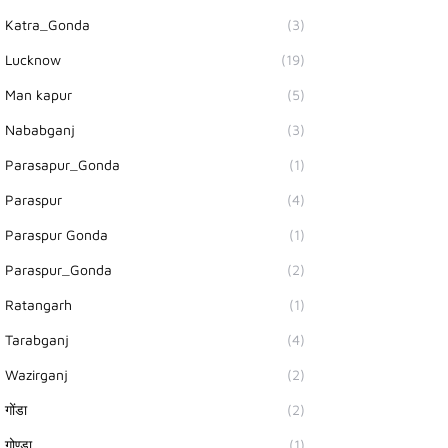
Katra_Gonda
(3)
Lucknow
(19)
Man kapur
(5)
Nababganj
(3)
Parasapur_Gonda
(1)
Paraspur
(4)
Paraspur Gonda
(1)
Paraspur_Gonda
(2)
Ratangarh
(1)
Tarabganj
(4)
Wazirganj
(2)
गोंडा
(2)
गोण्डा
(1)