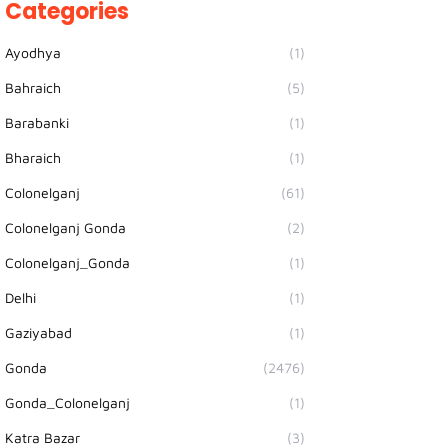
Categories
Ayodhya
(1)
Bahraich
(5)
Barabanki
(1)
Bharaich
(1)
Colonelganj
(61)
Colonelganj Gonda
(2)
Colonelganj_Gonda
(1)
Delhi
(1)
Gaziyabad
(1)
Gonda
(2476)
Gonda_Colonelganj
(1)
Katra Bazar
(3)