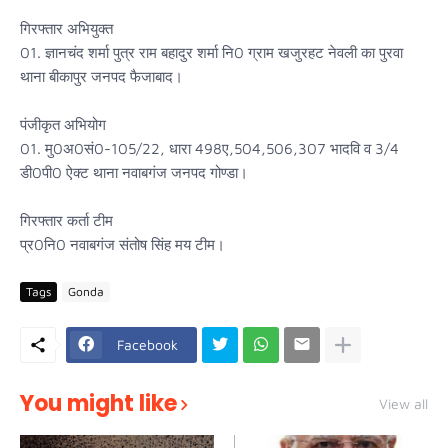
गिरफ्तार अभियुक्त
01. ज्ञानचंद शर्मा पुत्र राम बहादुर शर्मा नि0 ग्राम खजुरहट नेवली का पुरवा
थाना बीकापुर जनपद फैजाबाद।
पंजीकृत अभियोग
01. मु0अ0सं0-105/22, धारा 498ए,504,506,307 भादवि व 3/4
डी0पी0 ऐक्ट थाना नवाबगंज जनपद गोण्डा।
गिरफ्तार कर्ता टीम
प्र0नि0 नवाबगंज संतोष सिंह मय टीम।
Tags
Gonda
Facebook
You might like
View all