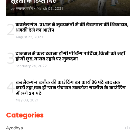
सुरक्षा के टिप्स दिए
by
समाचार दर्शन
•
March 08, 2021
2
करनैलगंज: प्रधान ने मुख्यमंत्री से की लेखपाल की शिकायत,
धमकी देने का आरोप
August 22, 2023
3
टामसन से कल रवाना होंगी पोलिंग पार्टियां,किसी को नहीं
होगी छूट,गायब रहने पर मुकदमा
February 24, 2022
4
करनैलगंज ब्लॉक की काउंटिंग का कार्य 36 घंटे बाद तक
जारी रहा,एक ही ग्राम पंचायत सकरौरा ग्रामीण के काउंटिंग
में लगे 24 घंटे
May 03, 2021
Categories
Ayodhya
(1)