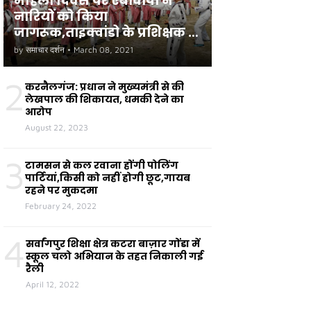
महिला दिवस पर एबीवीपी ने
नारियों को किया
जागरूक,ताइक्वांडो के प्रशिक्षक ने
छात्राओं को सुरक्षा के टिप्स दिए
by
समाचार दर्शन
•
March 08, 2021
2
करनैलगंज: प्रधान ने मुख्यमंत्री से की
लेखपाल की शिकायत, धमकी देने का
आरोप
August 22, 2023
3
टामसन से कल रवाना होंगी पोलिंग
पार्टियां,किसी को नहीं होगी छूट,गायब
रहने पर मुकदमा
February 24, 2022
4
सर्वांगपुर शिक्षा क्षेत्र कटरा बाज़ार गोंडा में
स्कूल चलो अभियान के तहत निकाली गई
रैली
April 12, 2022