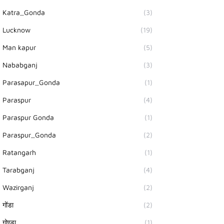
Katra_Gonda
(3)
Lucknow
(19)
Man kapur
(5)
Nababganj
(3)
Parasapur_Gonda
(1)
Paraspur
(4)
Paraspur Gonda
(1)
Paraspur_Gonda
(2)
Ratangarh
(1)
Tarabganj
(4)
Wazirganj
(2)
गोंडा
(2)
गोण्डा
(1)