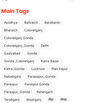
Main Tags
Ayodhya
Bahraich
Barabanki
Bharaich
Colonelganj
Colonelganj Gonda
Colonelganj_Gonda
Delhi
Gaziyabad
Gonda
Gonda_Colonelganj
Katra Bazar
Katra_Gonda
Lucknow
Man kapur
Nababganj
Parasapur_Gonda
Paraspur
Paraspur Gonda
Paraspur_Gonda
Ratangarh
Tarabganj
Wazirganj
गोंडा
गोण्डा