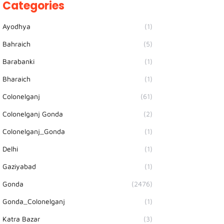
Categories
Ayodhya
(1)
Bahraich
(5)
Barabanki
(1)
Bharaich
(1)
Colonelganj
(61)
Colonelganj Gonda
(2)
Colonelganj_Gonda
(1)
Delhi
(1)
Gaziyabad
(1)
Gonda
(2476)
Gonda_Colonelganj
(1)
Katra Bazar
(3)