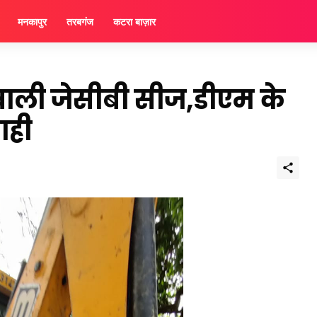
मनकापुर
तरबगंज
कटरा बाज़ार
ाली जेसीबी सीज,डीएम के
ाही