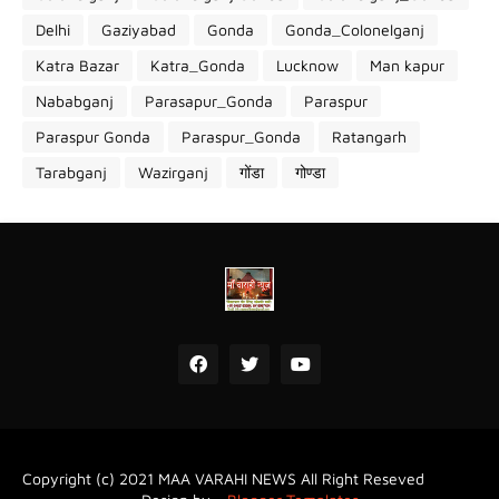
Delhi
Gaziyabad
Gonda
Gonda_Colonelganj
Katra Bazar
Katra_Gonda
Lucknow
Man kapur
Nababganj
Parasapur_Gonda
Paraspur
Paraspur Gonda
Paraspur_Gonda
Ratangarh
Tarabganj
Wazirganj
गोंडा
गोण्डा
Copyright (c) 2021
MAA VARAHI NEWS
All Right Reseved