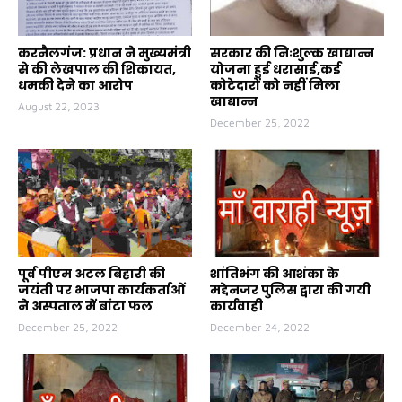
करनैलगंज: प्रधान ने मुख्यमंत्री
सरकार की निःशुल्क खाद्यान्न
से की लेखपाल की शिकायत,
योजना हुई धरासाई,कई
धमकी देने का आरोप
कोटेदारों को नहीं मिला
खाद्यान्न
August 22, 2023
December 25, 2022
पूर्व पीएम अटल बिहारी की
शांतिभंग की आशंका के
जयंती पर भाजपा कार्यकर्ताओं
मद्देनजर पुलिस द्वारा की गयी
ने अस्पताल में बांटा फल
कार्यवाही
December 25, 2022
December 24, 2022