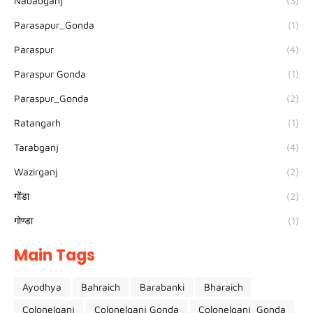
Nababganj
(3)
Parasapur_Gonda
(1)
Paraspur
(4)
Paraspur Gonda
(1)
Paraspur_Gonda
(2)
Ratangarh
(1)
Tarabganj
(4)
Wazirganj
(2)
गोंडा
(2)
गोण्डा
(1)
Main Tags
Ayodhya
Bahraich
Barabanki
Bharaich
Colonelganj
Colonelganj Gonda
Colonelganj_Gonda