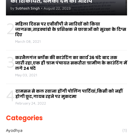
की शिकायत, धमकी देने का आरोप
by
Subhash Singh
•
August 22, 2023
2
महिला दिवस पर एबीवीपी ने नारियों को किया
जागरूक,ताइक्वांडो के प्रशिक्षक ने छात्राओं को सुरक्षा के टिप्स
दिए
March 08, 2021
3
करनैलगंज ब्लॉक की काउंटिंग का कार्य 36 घंटे बाद तक
जारी रहा,एक ही ग्राम पंचायत सकरौरा ग्रामीण के काउंटिंग में
लगे 24 घंटे
May 03, 2021
4
टामसन से कल रवाना होंगी पोलिंग पार्टियां,किसी को नहीं
होगी छूट,गायब रहने पर मुकदमा
February 24, 2022
Categories
Ayodhya
(1)