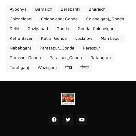
Ayodhya
Bahraich
Barabanki
Bharaich
Colonelganj
Colonelganj Gonda
Colonelganj_Gonda
Delhi
Gaziyabad
Gonda
Gonda_Colonelganj
Katra Bazar
Katra_Gonda
Lucknow
Man kapur
Nababganj
Parasapur_Gonda
Paraspur
Paraspur Gonda
Paraspur_Gonda
Ratangarh
Tarabganj
Wazirganj
गोंडा
गोण्डा