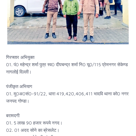
गिरफ्तार अभियुक्त
01. पं0 महेन्द्र शर्मा पुत्र स्व0 दीपचन्द्र शर्मा नि0 यू0/115 प्रेमनगर सेकेण्ड
नागलोई दिल्ली।
पंजीकृत अभियाग
01. मु0अ0सं0-91/22, धारा 419,420,406,411 भादवि थाना को0 नगर
जनपद गोण्डा।
बरामदगी
01. 5 लाख 90 हजार रूपये नगद।
02. 01 अदद सोने का ब्रेसलेट।