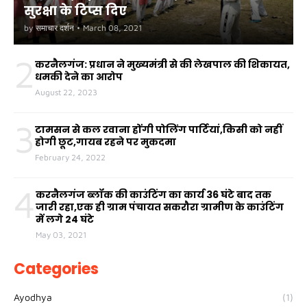
सुरक्षा के टिप्स दिए
by
समाचार दर्शन
•
March 08, 2021
2
करनैलगंज: प्रधान ने मुख्यमंत्री से की लेखपाल की शिकायत,
धमकी देने का आरोप
August 22, 2023
3
टामसन से कल रवाना होंगी पोलिंग पार्टियां,किसी को नहीं
होगी छूट,गायब रहने पर मुकदमा
February 24, 2022
4
करनैलगंज ब्लॉक की काउंटिंग का कार्य 36 घंटे बाद तक
जारी रहा,एक ही ग्राम पंचायत सकरौरा ग्रामीण के काउंटिंग
में लगे 24 घंटे
May 03, 2021
Categories
Ayodhya
(1)