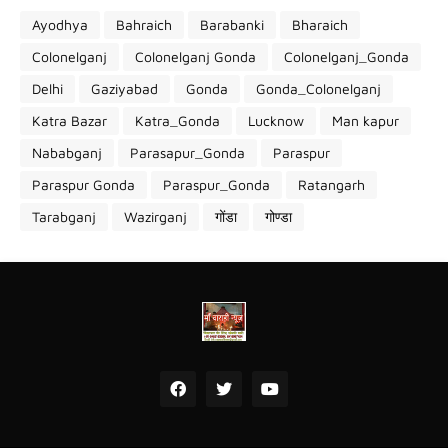
Ayodhya
Bahraich
Barabanki
Bharaich
Colonelganj
Colonelganj Gonda
Colonelganj_Gonda
Delhi
Gaziyabad
Gonda
Gonda_Colonelganj
Katra Bazar
Katra_Gonda
Lucknow
Man kapur
Nababganj
Parasapur_Gonda
Paraspur
Paraspur Gonda
Paraspur_Gonda
Ratangarh
Tarabganj
Wazirganj
गोंडा
गोण्डा