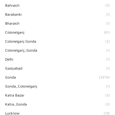
Bahraich
(5)
Barabanki
(1)
Bharaich
(1)
Colonelganj
(61)
Colonelganj Gonda
(2)
Colonelganj_Gonda
(1)
Delhi
(1)
Gaziyabad
(1)
Gonda
(2476)
Gonda_Colonelganj
(1)
Katra Bazar
(3)
Katra_Gonda
(3)
Lucknow
(19)