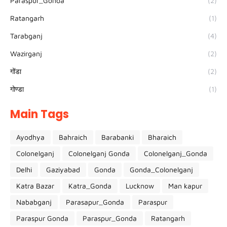
Paraspur_Gonda
(2)
Ratangarh
(1)
Tarabganj
(4)
Wazirganj
(2)
गोंडा
(2)
गोण्डा
(1)
Main Tags
Ayodhya
Bahraich
Barabanki
Bharaich
Colonelganj
Colonelganj Gonda
Colonelganj_Gonda
Delhi
Gaziyabad
Gonda
Gonda_Colonelganj
Katra Bazar
Katra_Gonda
Lucknow
Man kapur
Nababganj
Parasapur_Gonda
Paraspur
Paraspur Gonda
Paraspur_Gonda
Ratangarh