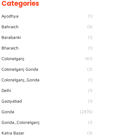
Categories
Ayodhya
(1)
Bahraich
(5)
Barabanki
(1)
Bharaich
(1)
Colonelganj
(61)
Colonelganj Gonda
(2)
Colonelganj_Gonda
(1)
Delhi
(1)
Gaziyabad
(1)
Gonda
(2476)
Gonda_Colonelganj
(1)
Katra Bazar
(3)