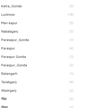
Katra_Gonda
(3)
Lucknow
(19)
Man kapur
(5)
Nababganj
(3)
Parasapur_Gonda
(1)
Paraspur
(4)
Paraspur Gonda
(1)
Paraspur_Gonda
(2)
Ratangarh
(1)
Tarabganj
(4)
Wazirganj
(2)
गोंडा
(2)
गोण्डा
(1)