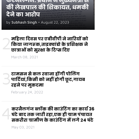
करनैलगंज: प्रधान ने मुख्यमंत्री से
की लेखपाल की शिकायत, धमकी
देने का आरोप
by
Subhash Singh
•
August 22, 2023
2
महिला दिवस पर एबीवीपी ने नारियों को
किया जागरूक,ताइक्वांडो के प्रशिक्षक ने
छात्राओं को सुरक्षा के टिप्स दिए
March 08, 2021
3
टामसन से कल रवाना होंगी पोलिंग
पार्टियां,किसी को नहीं होगी छूट,गायब
रहने पर मुकदमा
February 24, 2022
4
करनैलगंज ब्लॉक की काउंटिंग का कार्य 36
घंटे बाद तक जारी रहा,एक ही ग्राम पंचायत
सकरौरा ग्रामीण के काउंटिंग में लगे 24 घंटे
May 03, 2021