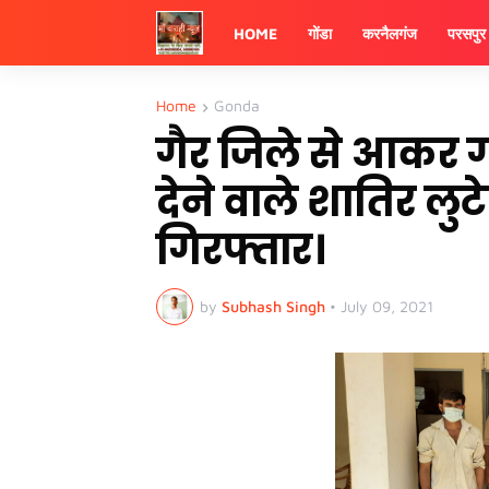
HOME
गोंडा
करनैलगंज
परसपुर
Home
Gonda
गैर जिले से आकर ग
देने वाले शातिर लु
गिरफ्तार।
by
Subhash Singh
•
July 09, 2021