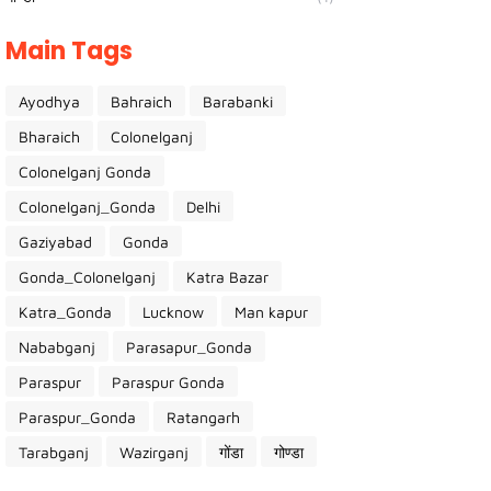
Main Tags
Ayodhya
Bahraich
Barabanki
Bharaich
Colonelganj
Colonelganj Gonda
Colonelganj_Gonda
Delhi
Gaziyabad
Gonda
Gonda_Colonelganj
Katra Bazar
Katra_Gonda
Lucknow
Man kapur
Nababganj
Parasapur_Gonda
Paraspur
Paraspur Gonda
Paraspur_Gonda
Ratangarh
Tarabganj
Wazirganj
गोंडा
गोण्डा