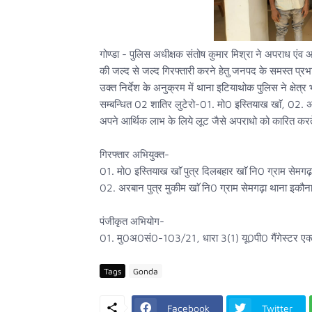
गोण्डा - पुलिस अधीक्षक संतोष कुमार मिश्रा ने अपराध एंव अप
की जल्द से जल्द गिरफ्तारी करने हेतु जनपद के समस्त प्रभारी
उक्त निर्देश के अनुक्रम में थाना इटियाथोक पुलिस ने क्षे
सम्बन्धित 02 शातिर लुटेरो-01. मो0 इस्तियाख खाॅ, 02. अ
अपने आर्थिक लाभ के लिये लूट जैसे अपराधो को कारित करते ह
गिरफ्तार अभियुक्त-
01. मो0 इस्तियाख खाॅ पुत्र दिलबहार खाॅ नि0 ग्राम सेम
02. अरबान पुत्र मुकीम खाॅ नि0 ग्राम सेमगढ़ा थाना इकौन
पंजीकृत अभियोग-
01. मु0अ0सं0-103/21, धारा 3(1) यू0पी0 गैंगेस्टर एक
Tags
Gonda
Facebook
Twitter