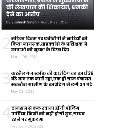
करनैलगंज: प्रधान ने मुख्यमंत्री से
की लेखपाल की शिकायत, धमकी
देने का आरोप
by
Subhash Singh
•
August 22, 2023
2
महिला दिवस पर एबीवीपी ने नारियों को
किया जागरूक,ताइक्वांडो के प्रशिक्षक ने
छात्राओं को सुरक्षा के टिप्स दिए
March 08, 2021
3
करनैलगंज ब्लॉक की काउंटिंग का कार्य 36
घंटे बाद तक जारी रहा,एक ही ग्राम पंचायत
सकरौरा ग्रामीण के काउंटिंग में लगे 24 घंटे
May 03, 2021
4
टामसन से कल रवाना होंगी पोलिंग
पार्टियां,किसी को नहीं होगी छूट,गायब
रहने पर मुकदमा
February 24, 2022