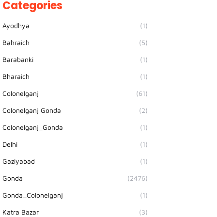
Categories
Ayodhya
(1)
Bahraich
(5)
Barabanki
(1)
Bharaich
(1)
Colonelganj
(61)
Colonelganj Gonda
(2)
Colonelganj_Gonda
(1)
Delhi
(1)
Gaziyabad
(1)
Gonda
(2476)
Gonda_Colonelganj
(1)
Katra Bazar
(3)