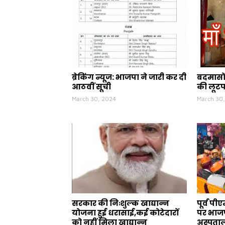
ब्रेकिंग न्यूज: भाजपा ने जारी कर दी
बदमासो 
आठवीं सूची
की लूट
March 30, 2024
March 30
सरकार की निःशुल्क खाद्यान्न
पूर्व प
योजना हुई धरासाई,कई कोटेदारों
पर भाजप
को नहीं मिला खाद्यान्न
अस्पताल