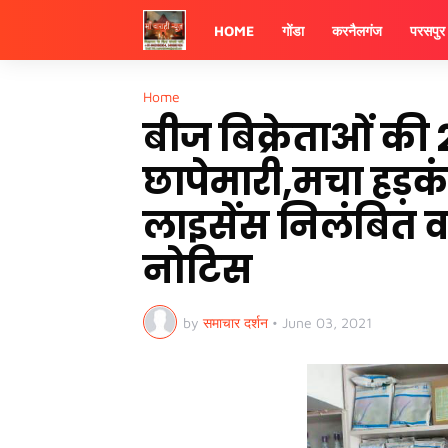
HOME
गोंडा
करनैलगंज
परसपुर
Home
बीज बिक्रेताओं की
छापेमारी,मचा हड़कंप
लाइसेंस निलंबित 
नोटिस
by
समाचार दर्शन
•
June 03, 2021