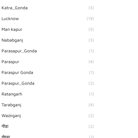
Katra_Gonda
(3)
Lucknow
(19)
Man kapur
(5)
Nababganj
(3)
Parasapur_Gonda
(1)
Paraspur
(4)
Paraspur Gonda
(1)
Paraspur_Gonda
(2)
Ratangarh
(1)
Tarabganj
(4)
Wazirganj
(2)
गोंडा
(2)
गोण्डा
(1)