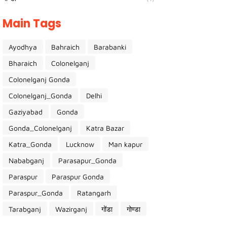
Main Tags
Ayodhya
Bahraich
Barabanki
Bharaich
Colonelganj
Colonelganj Gonda
Colonelganj_Gonda
Delhi
Gaziyabad
Gonda
Gonda_Colonelganj
Katra Bazar
Katra_Gonda
Lucknow
Man kapur
Nababganj
Parasapur_Gonda
Paraspur
Paraspur Gonda
Paraspur_Gonda
Ratangarh
Tarabganj
Wazirganj
गोंडा
गोण्डा