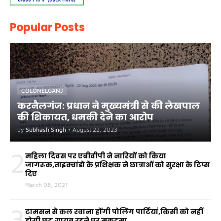
Popular Posts
COLONELGANJ
करनैलगंज: प्रधान ने मुख्यमंत्री से की लेखपाल
की शिकायत, धमकी देने का आरोप
by
Subhash Singh
•
August 22, 2023
2
महिला दिवस पर एबीवीपी ने नारियों को किया
जागरूक,ताइक्वांडो के प्रशिक्षक ने छात्राओं को सुरक्षा के टिप्स
दिए
March 08, 2021
3
टामसन से कल रवाना होंगी पोलिंग पार्टियां,किसी को नहीं
होगी छूट,गायब रहने पर मुकदमा