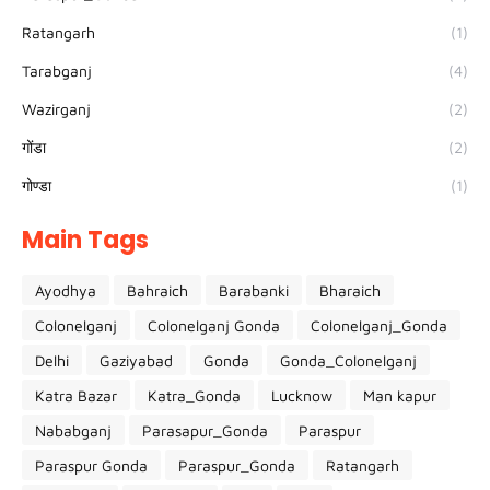
Ratangarh
(1)
Tarabganj
(4)
Wazirganj
(2)
गोंडा
(2)
गोण्डा
(1)
Main Tags
Ayodhya
Bahraich
Barabanki
Bharaich
Colonelganj
Colonelganj Gonda
Colonelganj_Gonda
Delhi
Gaziyabad
Gonda
Gonda_Colonelganj
Katra Bazar
Katra_Gonda
Lucknow
Man kapur
Nababganj
Parasapur_Gonda
Paraspur
Paraspur Gonda
Paraspur_Gonda
Ratangarh