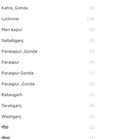
Katra_Gonda
(3)
Lucknow
(19)
Man kapur
(5)
Nababganj
(3)
Parasapur_Gonda
(1)
Paraspur
(4)
Paraspur Gonda
(1)
Paraspur_Gonda
(2)
Ratangarh
(1)
Tarabganj
(4)
Wazirganj
(2)
गोंडा
(2)
गोण्डा
(1)