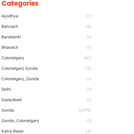
Categories
Ayodhya
(1)
Bahraich
(5)
Barabanki
(1)
Bharaich
(1)
Colonelganj
(61)
Colonelganj Gonda
(2)
Colonelganj_Gonda
(1)
Delhi
(1)
Gaziyabad
(1)
Gonda
(2476)
Gonda_Colonelganj
(1)
Katra Bazar
(3)