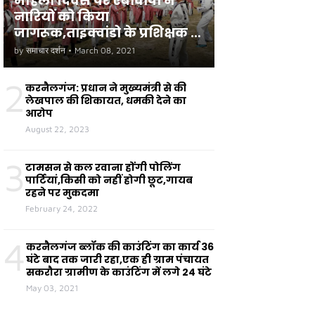
महिला दिवस पर एबीवीपी ने
नारियों को किया
जागरूक,ताइक्वांडो के प्रशिक्षक ने
छात्राओं को सुरक्षा के टिप्स दिए
by
समाचार दर्शन
•
March 08, 2021
2
करनैलगंज: प्रधान ने मुख्यमंत्री से की
लेखपाल की शिकायत, धमकी देने का
आरोप
August 22, 2023
3
टामसन से कल रवाना होंगी पोलिंग
पार्टियां,किसी को नहीं होगी छूट,गायब
रहने पर मुकदमा
February 24, 2022
4
करनैलगंज ब्लॉक की काउंटिंग का कार्य 36
घंटे बाद तक जारी रहा,एक ही ग्राम पंचायत
सकरौरा ग्रामीण के काउंटिंग में लगे 24 घंटे
May 03, 2021