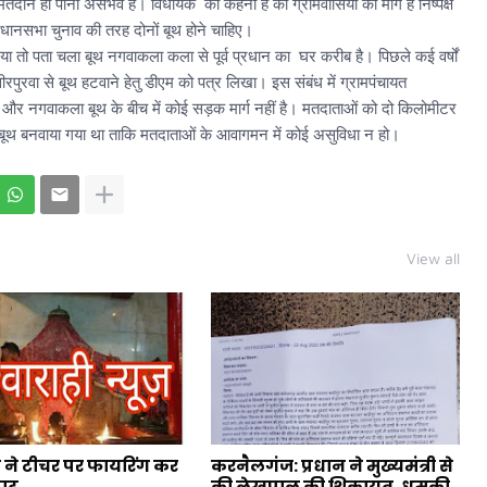
क्ष मतदान हो पाना असंभव है। विधायक का कहना है की ग्रामवासियों की माँग है निष्पक्ष
 विधानसभा चुनाव की तरह दोनों बूथ होने चाहिए।
ा तो पता चला बूथ नगवाकला कला से पूर्व प्रधान का घर करीब है। पिछले कई वर्षों
.सीरपुरवा से बूथ हटवाने हेतु डीएम को पत्र लिखा। इस संबंध में ग्रामपंचायत
ूथ और नगवाकला बूथ के बीच में कोई सड़क मार्ग नहीं है। मतदाताओं को दो किलोमीटर
ूथ बनवाया गया था ताकि मतदाताओं के आवागमन में कोई असुविधा न हो।
View all
ने टीचर पर फायरिंग कर
करनैलगंज: प्रधान ने मुख्यमंत्री से
पाट
की लेखपाल की शिकायत, धमकी