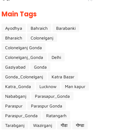
Main Tags
Ayodhya
Bahraich
Barabanki
Bharaich
Colonelganj
Colonelganj Gonda
Colonelganj_Gonda
Delhi
Gaziyabad
Gonda
Gonda_Colonelganj
Katra Bazar
Katra_Gonda
Lucknow
Man kapur
Nababganj
Parasapur_Gonda
Paraspur
Paraspur Gonda
Paraspur_Gonda
Ratangarh
Tarabganj
Wazirganj
गोंडा
गोण्डा