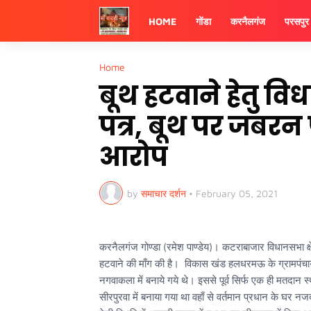
HOME
गोंडा
करनैलगंज
परसपुर
Home
बूथ हटवाने हेतु व
पत्र, बूथ पर जबर
आरोप
by
समाचार दर्शन
•
February 05, 2021
करनैलगंज गोण्डा (रमेश पाण्डेय)। कटराबाजार विधानसभा क
हटवाने की माँग की है। विकास खंड हलधरमऊ के ग्रामपंचाय
नगवाकला में बनाये गये थे। इससे पूर्व सिर्फ एक ही मतद
सीरपुरवा में बनाया गया था वहाँ से वर्तमान प्रधान क