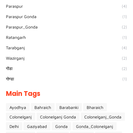
Paraspur
(4)
Paraspur Gonda
(1)
Paraspur_Gonda
(2)
Ratangarh
(1)
Tarabganj
(4)
Wazirganj
(2)
गोंडा
(2)
गोण्डा
(1)
Main Tags
Ayodhya
Bahraich
Barabanki
Bharaich
Colonelganj
Colonelganj Gonda
Colonelganj_Gonda
Delhi
Gaziyabad
Gonda
Gonda_Colonelganj