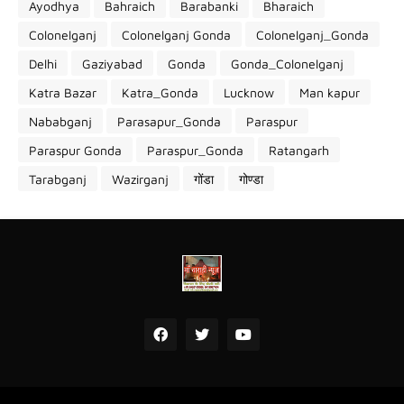
Ayodhya
Bahraich
Barabanki
Bharaich
Colonelganj
Colonelganj Gonda
Colonelganj_Gonda
Delhi
Gaziyabad
Gonda
Gonda_Colonelganj
Katra Bazar
Katra_Gonda
Lucknow
Man kapur
Nababganj
Parasapur_Gonda
Paraspur
Paraspur Gonda
Paraspur_Gonda
Ratangarh
Tarabganj
Wazirganj
गोंडा
गोण्डा