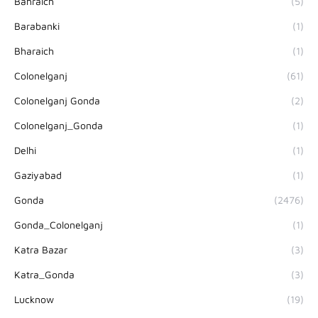
Bahraich
(5)
Barabanki
(1)
Bharaich
(1)
Colonelganj
(61)
Colonelganj Gonda
(2)
Colonelganj_Gonda
(1)
Delhi
(1)
Gaziyabad
(1)
Gonda
(2476)
Gonda_Colonelganj
(1)
Katra Bazar
(3)
Katra_Gonda
(3)
Lucknow
(19)