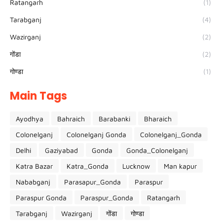
Ratangarh
(1)
Tarabganj
(4)
Wazirganj
(2)
गोंडा
(2)
गोण्डा
(1)
Main Tags
Ayodhya
Bahraich
Barabanki
Bharaich
Colonelganj
Colonelganj Gonda
Colonelganj_Gonda
Delhi
Gaziyabad
Gonda
Gonda_Colonelganj
Katra Bazar
Katra_Gonda
Lucknow
Man kapur
Nababganj
Parasapur_Gonda
Paraspur
Paraspur Gonda
Paraspur_Gonda
Ratangarh
Tarabganj
Wazirganj
गोंडा
गोण्डा