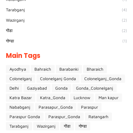
Tarabganj
(4)
Wazirganj
(2)
गोंडा
(2)
गोण्डा
(1)
Main Tags
Ayodhya
Bahraich
Barabanki
Bharaich
Colonelganj
Colonelganj Gonda
Colonelganj_Gonda
Delhi
Gaziyabad
Gonda
Gonda_Colonelganj
Katra Bazar
Katra_Gonda
Lucknow
Man kapur
Nababganj
Parasapur_Gonda
Paraspur
Paraspur Gonda
Paraspur_Gonda
Ratangarh
Tarabganj
Wazirganj
गोंडा
गोण्डा