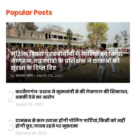
Popular Posts
महिला दिवस पर एबीवीपी ने नारियों को किया
जागरूक,ताइक्वांडो के प्रशिक्षक ने छात्राओं को
सुरक्षा के टिप्स दिए
by
समाचार दर्शन
•
March 08, 2021
2
करनैलगंज: प्रधान ने मुख्यमंत्री से की लेखपाल की शिकायत,
धमकी देने का आरोप
August 22, 2023
3
टामसन से कल रवाना होंगी पोलिंग पार्टियां,किसी को नहीं
होगी छूट,गायब रहने पर मुकदमा
February 24, 2022