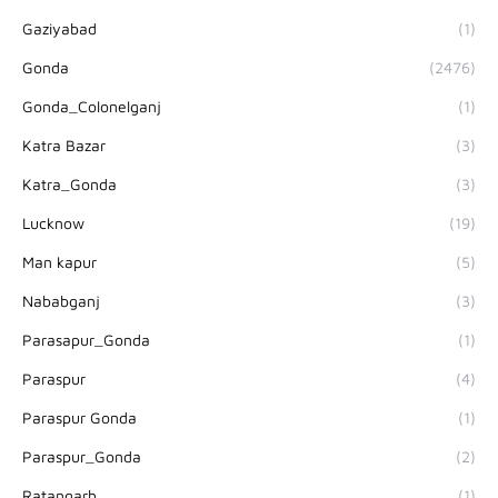
Gaziyabad
(1)
Gonda
(2476)
Gonda_Colonelganj
(1)
Katra Bazar
(3)
Katra_Gonda
(3)
Lucknow
(19)
Man kapur
(5)
Nababganj
(3)
Parasapur_Gonda
(1)
Paraspur
(4)
Paraspur Gonda
(1)
Paraspur_Gonda
(2)
Ratangarh
(1)