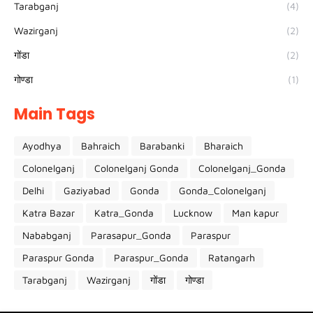
Tarabganj
(4)
Wazirganj
(2)
गोंडा
(2)
गोण्डा
(1)
Main Tags
Ayodhya
Bahraich
Barabanki
Bharaich
Colonelganj
Colonelganj Gonda
Colonelganj_Gonda
Delhi
Gaziyabad
Gonda
Gonda_Colonelganj
Katra Bazar
Katra_Gonda
Lucknow
Man kapur
Nababganj
Parasapur_Gonda
Paraspur
Paraspur Gonda
Paraspur_Gonda
Ratangarh
Tarabganj
Wazirganj
गोंडा
गोण्डा