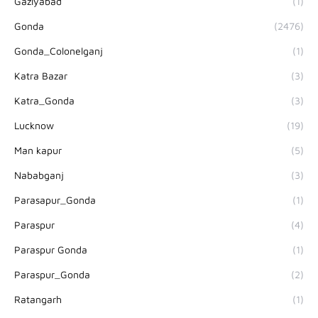
Gaziyabad
(1)
Gonda
(2476)
Gonda_Colonelganj
(1)
Katra Bazar
(3)
Katra_Gonda
(3)
Lucknow
(19)
Man kapur
(5)
Nababganj
(3)
Parasapur_Gonda
(1)
Paraspur
(4)
Paraspur Gonda
(1)
Paraspur_Gonda
(2)
Ratangarh
(1)