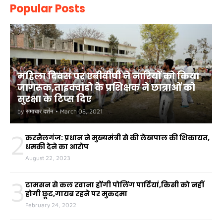
Popular Posts
महिला दिवस पर एबीवीपी ने नारियों को किया
जागरूक,ताइक्वांडो के प्रशिक्षक ने छात्राओं को
सुरक्षा के टिप्स दिए
by
समाचार दर्शन
•
March 08, 2021
2
करनैलगंज: प्रधान ने मुख्यमंत्री से की लेखपाल की शिकायत,
धमकी देने का आरोप
August 22, 2023
3
टामसन से कल रवाना होंगी पोलिंग पार्टियां,किसी को नहीं
होगी छूट,गायब रहने पर मुकदमा
February 24, 2022