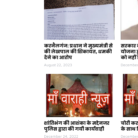
करनैलगंज: प्रधान ने मुख्यमंत्री से
सरकार क
की लेखपाल की शिकायत, धमकी
योजना ह
देने का आरोप
को नहीं 
August 22, 2023
December
शांतिभंग की आशंका के मद्देनजर
चोरी कर
पुलिस द्वारा की गयी कार्यवाही
के साथ 
December 24, 2022
December