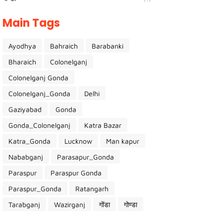
Main Tags
Ayodhya
Bahraich
Barabanki
Bharaich
Colonelganj
Colonelganj Gonda
Colonelganj_Gonda
Delhi
Gaziyabad
Gonda
Gonda_Colonelganj
Katra Bazar
Katra_Gonda
Lucknow
Man kapur
Nababganj
Parasapur_Gonda
Paraspur
Paraspur Gonda
Paraspur_Gonda
Ratangarh
Tarabganj
Wazirganj
गोंडा
गोण्डा