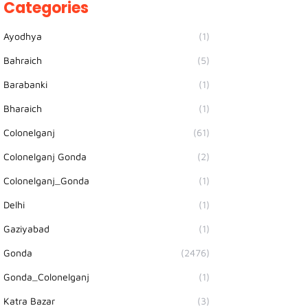
Categories
Ayodhya
(1)
Bahraich
(5)
Barabanki
(1)
Bharaich
(1)
Colonelganj
(61)
Colonelganj Gonda
(2)
Colonelganj_Gonda
(1)
Delhi
(1)
Gaziyabad
(1)
Gonda
(2476)
Gonda_Colonelganj
(1)
Katra Bazar
(3)