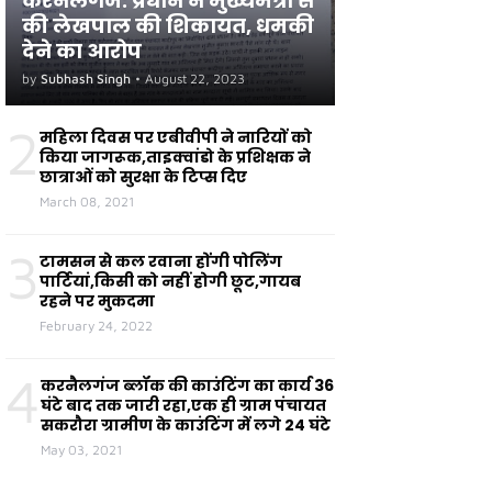
करनैलगंज: प्रधान ने मुख्यमंत्री से
की लेखपाल की शिकायत, धमकी
देने का आरोप
by
Subhash Singh
•
August 22, 2023
2
महिला दिवस पर एबीवीपी ने नारियों को
किया जागरूक,ताइक्वांडो के प्रशिक्षक ने
छात्राओं को सुरक्षा के टिप्स दिए
March 08, 2021
3
टामसन से कल रवाना होंगी पोलिंग
पार्टियां,किसी को नहीं होगी छूट,गायब
रहने पर मुकदमा
February 24, 2022
4
करनैलगंज ब्लॉक की काउंटिंग का कार्य 36
घंटे बाद तक जारी रहा,एक ही ग्राम पंचायत
सकरौरा ग्रामीण के काउंटिंग में लगे 24 घंटे
May 03, 2021