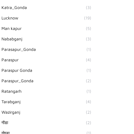
Katra_Gonda
(3)
Lucknow
(19)
Man kapur
(5)
Nababganj
(3)
Parasapur_Gonda
(1)
Paraspur
(4)
Paraspur Gonda
(1)
Paraspur_Gonda
(2)
Ratangarh
(1)
Tarabganj
(4)
Wazirganj
(2)
गोंडा
(2)
गोण्डा
(1)