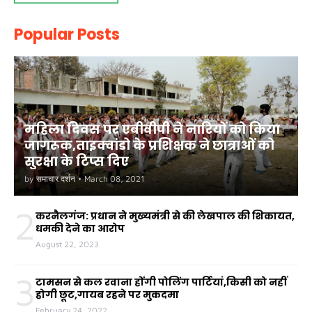
Popular Posts
महिला दिवस पर एबीवीपी ने नारियों को किया
जागरूक,ताइक्वांडो के प्रशिक्षक ने छात्राओं को
सुरक्षा के टिप्स दिए
by
समाचार दर्शन
•
March 08, 2021
2
करनैलगंज: प्रधान ने मुख्यमंत्री से की लेखपाल की शिकायत,
धमकी देने का आरोप
August 22, 2023
3
टामसन से कल रवाना होंगी पोलिंग पार्टियां,किसी को नहीं
होगी छूट,गायब रहने पर मुकदमा
February 24, 2022