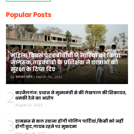
Popular Posts
महिला दिवस पर एबीवीपी ने नारियों को किया
जागरूक,ताइक्वांडो के प्रशिक्षक ने छात्राओं को
सुरक्षा के टिप्स दिए
by
समाचार दर्शन
•
March 08, 2021
2
करनैलगंज: प्रधान ने मुख्यमंत्री से की लेखपाल की शिकायत,
धमकी देने का आरोप
August 22, 2023
3
टामसन से कल रवाना होंगी पोलिंग पार्टियां,किसी को नहीं
होगी छूट,गायब रहने पर मुकदमा
February 24, 2022