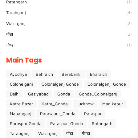
Ratangarh
(1)
Tarabganj
(4)
Wazirganj
(2)
गोंडा
(2)
गोण्डा
(1)
Main Tags
Ayodhya
Bahraich
Barabanki
Bharaich
Colonelganj
Colonelganj Gonda
Colonelganj_Gonda
Delhi
Gaziyabad
Gonda
Gonda_Colonelganj
Katra Bazar
Katra_Gonda
Lucknow
Man kapur
Nababganj
Parasapur_Gonda
Paraspur
Paraspur Gonda
Paraspur_Gonda
Ratangarh
Tarabganj
Wazirganj
गोंडा
गोण्डा