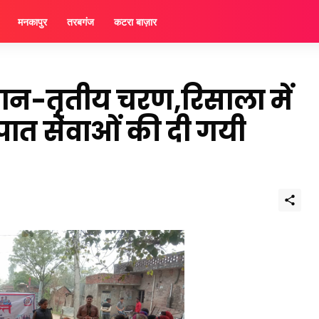
मनकापुर
तरबगंज
कटरा बाज़ार
न-तृतीय चरण,रिसाला में
त सेवाओं की दी गयी