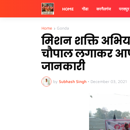
HOME
गोंडा
करनैलगंज
परसपुर
Home
Gonda
मिशन शक्ति अभिया
चौपाल लगाकर आपा
जानकारी
by
Subhash Singh
•
December 03, 2021