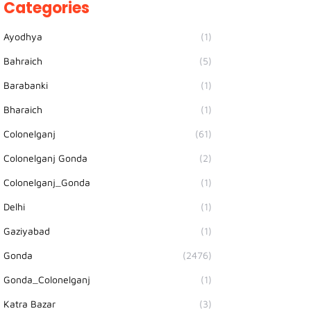
Categories
Ayodhya
(1)
Bahraich
(5)
Barabanki
(1)
Bharaich
(1)
Colonelganj
(61)
Colonelganj Gonda
(2)
Colonelganj_Gonda
(1)
Delhi
(1)
Gaziyabad
(1)
Gonda
(2476)
Gonda_Colonelganj
(1)
Katra Bazar
(3)