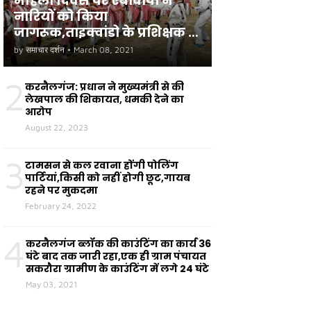
महिला दिवस पर एबीवीपी ने
नारियों को किया
जागरूक,ताइक्वांडो के प्रशिक्षक ने
छात्राओं को सुरक्षा के टिप्स दिए
by
समाचार दर्शन
•
March 08, 2021
2
करनैलगंज: प्रधान ने मुख्यमंत्री से की
लेखपाल की शिकायत, धमकी देने का
आरोप
August 22, 2023
3
टामसन से कल रवाना होंगी पोलिंग
पार्टियां,किसी को नहीं होगी छूट,गायब
रहने पर मुकदमा
February 24, 2022
4
करनैलगंज ब्लॉक की काउंटिंग का कार्य 36
घंटे बाद तक जारी रहा,एक ही ग्राम पंचायत
सकरौरा ग्रामीण के काउंटिंग में लगे 24 घंटे
May 03, 2021