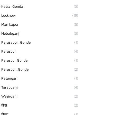
Katra_Gonda
(3)
Lucknow
(19)
Man kapur
(5)
Nababganj
(3)
Parasapur_Gonda
(1)
Paraspur
(4)
Paraspur Gonda
(1)
Paraspur_Gonda
(2)
Ratangarh
(1)
Tarabganj
(4)
Wazirganj
(2)
गोंडा
(2)
गोण्डा
(1)