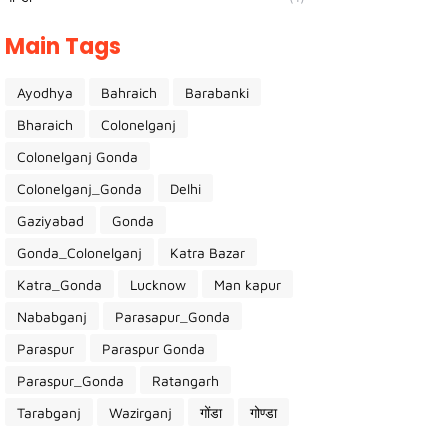
Main Tags
Ayodhya
Bahraich
Barabanki
Bharaich
Colonelganj
Colonelganj Gonda
Colonelganj_Gonda
Delhi
Gaziyabad
Gonda
Gonda_Colonelganj
Katra Bazar
Katra_Gonda
Lucknow
Man kapur
Nababganj
Parasapur_Gonda
Paraspur
Paraspur Gonda
Paraspur_Gonda
Ratangarh
Tarabganj
Wazirganj
गोंडा
गोण्डा