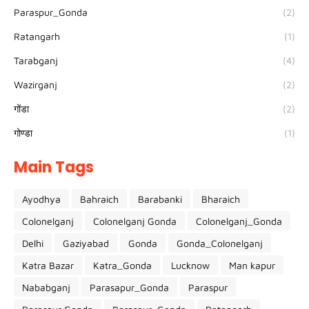
Paraspur_Gonda
(2)
Ratangarh
(1)
Tarabganj
(4)
Wazirganj
(2)
गोंडा
(2)
गोण्डा
(1)
Main Tags
Ayodhya
Bahraich
Barabanki
Bharaich
Colonelganj
Colonelganj Gonda
Colonelganj_Gonda
Delhi
Gaziyabad
Gonda
Gonda_Colonelganj
Katra Bazar
Katra_Gonda
Lucknow
Man kapur
Nababganj
Parasapur_Gonda
Paraspur