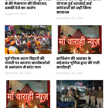
से की लेखपाल की शिकायत,
योजना हुई धरासाई,कई
धमकी देने का आरोप
कोटेदारों को नहीं मिला
खाद्यान्न
August 22, 2023
December 25, 2022
पूर्व पीएम अटल बिहारी की
शांतिभंग की आशंका के
जयंती पर भाजपा कार्यकर्ताओं
मद्देनजर पुलिस द्वारा की गयी
ने अस्पताल में बांटा फल
कार्यवाही
December 25, 2022
December 24, 2022