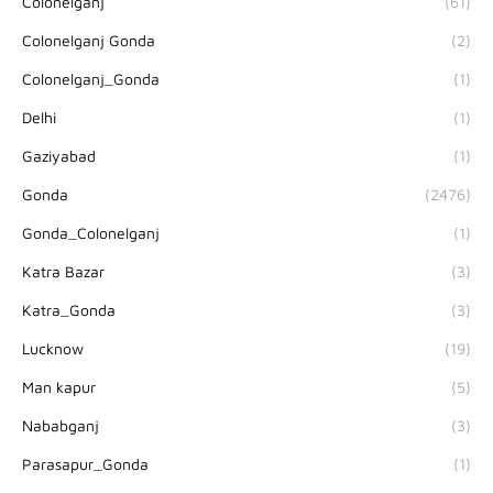
Colonelganj
(61)
Colonelganj Gonda
(2)
Colonelganj_Gonda
(1)
Delhi
(1)
Gaziyabad
(1)
Gonda
(2476)
Gonda_Colonelganj
(1)
Katra Bazar
(3)
Katra_Gonda
(3)
Lucknow
(19)
Man kapur
(5)
Nababganj
(3)
Parasapur_Gonda
(1)