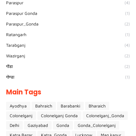
Paraspur
(4)
Paraspur Gonda
(1)
Paraspur_Gonda
(2)
Ratangarh
(1)
Tarabganj
(4)
Wazirganj
(2)
गोंडा
(2)
गोण्डा
(1)
Main Tags
Ayodhya
Bahraich
Barabanki
Bharaich
Colonelganj
Colonelganj Gonda
Colonelganj_Gonda
Delhi
Gaziyabad
Gonda
Gonda_Colonelganj
Katra Bazar
Katra_Gonda
Lucknow
Man kapur