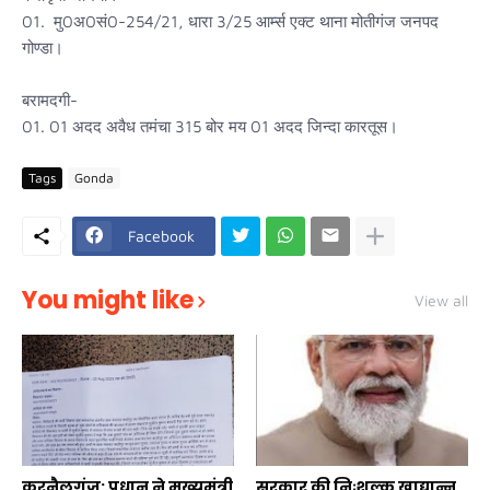
01. मु0अ0सं0-254/21, धारा 3/25 आर्म्स एक्ट थाना मोतीगंज जनपद
गोण्डा।
बरामदगी-
01. 01 अदद अवैध तमंचा 315 बोर मय 01 अदद जिन्दा कारतूस।
Tags
Gonda
Facebook
You might like
View all
करनैलगंज: प्रधान ने मुख्यमंत्री
सरकार की निःशुल्क खाद्यान्न