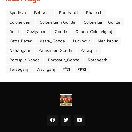
Ayodhya
Bahraich
Barabanki
Bharaich
Colonelganj
Colonelganj Gonda
Colonelganj_Gonda
Delhi
Gaziyabad
Gonda
Gonda_Colonelganj
Katra Bazar
Katra_Gonda
Lucknow
Man kapur
Nababganj
Parasapur_Gonda
Paraspur
Paraspur Gonda
Paraspur_Gonda
Ratangarh
Tarabganj
Wazirganj
गोंडा
गोण्डा