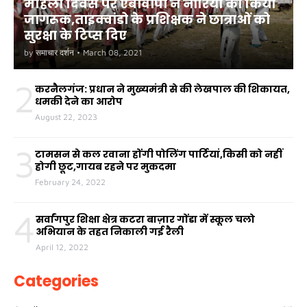
महिला दिवस पर एबीवीपी ने नारियों को किया
जागरूक,ताइक्वांडो के प्रशिक्षक ने छात्राओं को
सुरक्षा के टिप्स दिए
by
समाचार दर्शन
•
March 08, 2021
2
करनैलगंज: प्रधान ने मुख्यमंत्री से की लेखपाल की शिकायत,
धमकी देने का आरोप
August 22, 2023
3
टामसन से कल रवाना होंगी पोलिंग पार्टियां,किसी को नहीं
होगी छूट,गायब रहने पर मुकदमा
February 24, 2022
4
सर्वांगपुर शिक्षा क्षेत्र कटरा बाज़ार गोंडा में स्कूल चलो
अभियान के तहत निकाली गई रैली
April 12, 2022
Categories