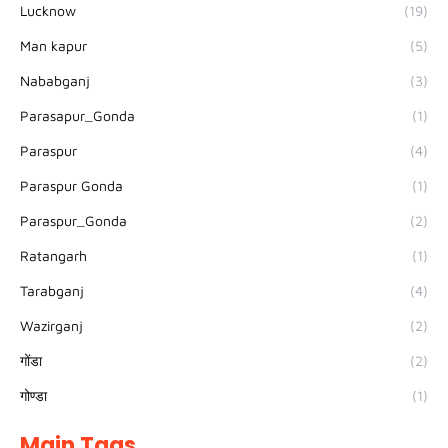
Lucknow
(19)
Man kapur
(5)
Nababganj
(3)
Parasapur_Gonda
(1)
Paraspur
(4)
Paraspur Gonda
(1)
Paraspur_Gonda
(2)
Ratangarh
(1)
Tarabganj
(4)
Wazirganj
(2)
गोंडा
(2)
गोण्डा
(1)
Main Tags