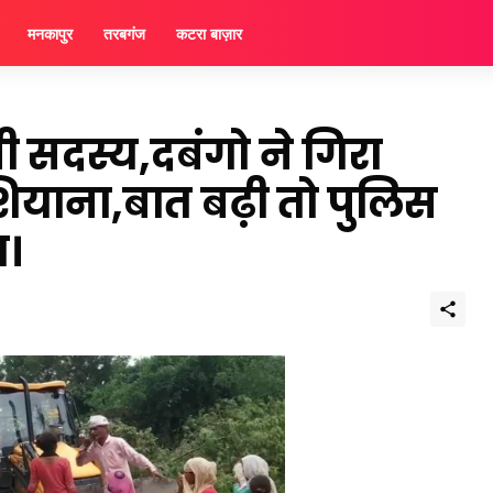
मनकापुर
तरबगंज
कटरा बाज़ार
ी सदस्य,दबंगो ने गिरा
शियाना,बात बढ़ी तो पुलिस
ा।