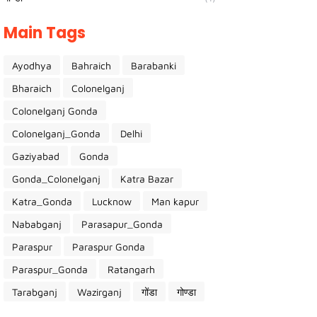
Main Tags
Ayodhya
Bahraich
Barabanki
Bharaich
Colonelganj
Colonelganj Gonda
Colonelganj_Gonda
Delhi
Gaziyabad
Gonda
Gonda_Colonelganj
Katra Bazar
Katra_Gonda
Lucknow
Man kapur
Nababganj
Parasapur_Gonda
Paraspur
Paraspur Gonda
Paraspur_Gonda
Ratangarh
Tarabganj
Wazirganj
गोंडा
गोण्डा