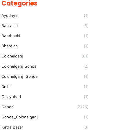
Categories
Ayodhya
(1)
Bahraich
(5)
Barabanki
(1)
Bharaich
(1)
Colonelganj
(61)
Colonelganj Gonda
(2)
Colonelganj_Gonda
(1)
Delhi
(1)
Gaziyabad
(1)
Gonda
(2476)
Gonda_Colonelganj
(1)
Katra Bazar
(3)