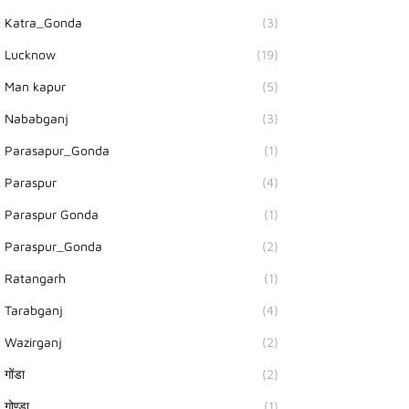
Katra_Gonda
(3)
Lucknow
(19)
Man kapur
(5)
Nababganj
(3)
Parasapur_Gonda
(1)
Paraspur
(4)
Paraspur Gonda
(1)
Paraspur_Gonda
(2)
Ratangarh
(1)
Tarabganj
(4)
Wazirganj
(2)
गोंडा
(2)
गोण्डा
(1)