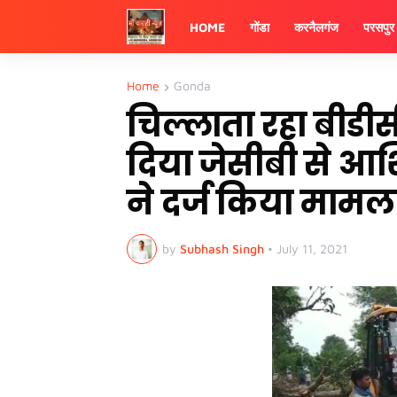
HOME
गोंडा
करनैलगंज
परसपुर
Home
Gonda
चिल्लाता रहा बीडीस
दिया जेसीबी से आ
ने दर्ज किया मामल
by
Subhash Singh
•
July 11, 2021