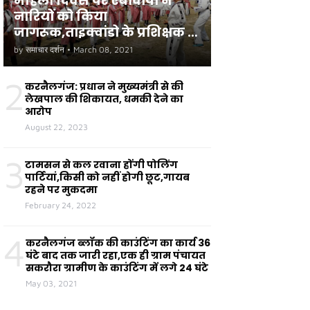
महिला दिवस पर एबीवीपी ने
नारियों को किया
जागरूक,ताइक्वांडो के प्रशिक्षक ने
छात्राओं को सुरक्षा के टिप्स दिए
by
समाचार दर्शन
•
March 08, 2021
2
करनैलगंज: प्रधान ने मुख्यमंत्री से की
लेखपाल की शिकायत, धमकी देने का
आरोप
August 22, 2023
3
टामसन से कल रवाना होंगी पोलिंग
पार्टियां,किसी को नहीं होगी छूट,गायब
रहने पर मुकदमा
February 24, 2022
4
करनैलगंज ब्लॉक की काउंटिंग का कार्य 36
घंटे बाद तक जारी रहा,एक ही ग्राम पंचायत
सकरौरा ग्रामीण के काउंटिंग में लगे 24 घंटे
May 03, 2021