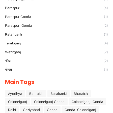
Paraspur
(4)
Paraspur Gonda
(1)
Paraspur_Gonda
(2)
Ratangarh
(1)
Tarabganj
(4)
Wazirganj
(2)
गोंडा
(2)
गोण्डा
(1)
Main Tags
Ayodhya
Bahraich
Barabanki
Bharaich
Colonelganj
Colonelganj Gonda
Colonelganj_Gonda
Delhi
Gaziyabad
Gonda
Gonda_Colonelganj