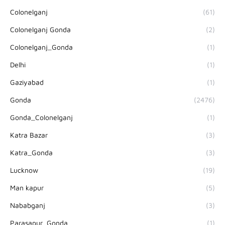
Colonelganj
(61)
Colonelganj Gonda
(2)
Colonelganj_Gonda
(1)
Delhi
(1)
Gaziyabad
(1)
Gonda
(2476)
Gonda_Colonelganj
(1)
Katra Bazar
(3)
Katra_Gonda
(3)
Lucknow
(19)
Man kapur
(5)
Nababganj
(3)
Parasapur_Gonda
(1)