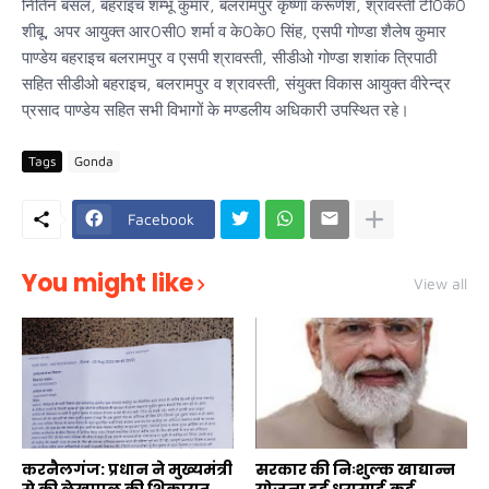
नितिन बंसल, बहराइच शम्भू कुमार, बलरामपुर कृष्णा करूणेश, श्रावस्ती टी0के0
शीबू, अपर आयुक्त आर0सी0 शर्मा व के0के0 सिंह, एसपी गोण्डा शैलेष कुमार
पाण्डेय बहराइच बलरामपुर व एसपी श्रावस्ती, सीडीओ गोण्डा शशांक त्रिपाठी
सहित सीडीओ बहराइच, बलरामपुर व श्रावस्ती, संयुक्त विकास आयुक्त वीरेन्द्र
प्रसाद पाण्डेय सहित सभी विभागों के मण्डलीय अधिकारी उपस्थित रहे।
Tags
Gonda
Facebook
You might like
View all
करनैलगंज: प्रधान ने मुख्यमंत्री
सरकार की निःशुल्क खाद्यान्न
से की लेखपाल की शिकायत,
योजना हुई धरासाई,कई