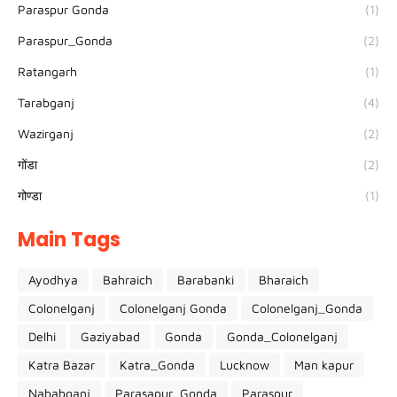
Paraspur Gonda
(1)
Paraspur_Gonda
(2)
Ratangarh
(1)
Tarabganj
(4)
Wazirganj
(2)
गोंडा
(2)
गोण्डा
(1)
Main Tags
Ayodhya
Bahraich
Barabanki
Bharaich
Colonelganj
Colonelganj Gonda
Colonelganj_Gonda
Delhi
Gaziyabad
Gonda
Gonda_Colonelganj
Katra Bazar
Katra_Gonda
Lucknow
Man kapur
Nababganj
Parasapur_Gonda
Paraspur