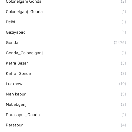
Colonelganj Gonda
(2)
Colonelganj_Gonda
(1)
Delhi
(1)
Gaziyabad
(1)
Gonda
(2476)
Gonda_Colonelganj
(1)
Katra Bazar
(3)
Katra_Gonda
(3)
Lucknow
(19)
Man kapur
(5)
Nababganj
(3)
Parasapur_Gonda
(1)
Paraspur
(4)