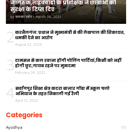
जागरूक,ताइक्वांडो के प्रशिक्षक ने छात्राओं को
सुरक्षा के टिप्स दिए
by
समाचार दर्शन
•
March 08, 2021
2
करनैलगंज: प्रधान ने मुख्यमंत्री से की लेखपाल की शिकायत,
धमकी देने का आरोप
August 22, 2023
3
टामसन से कल रवाना होंगी पोलिंग पार्टियां,किसी को नहीं
होगी छूट,गायब रहने पर मुकदमा
February 24, 2022
4
सर्वांगपुर शिक्षा क्षेत्र कटरा बाज़ार गोंडा में स्कूल चलो
अभियान के तहत निकाली गई रैली
April 12, 2022
Categories
Ayodhya
(1)