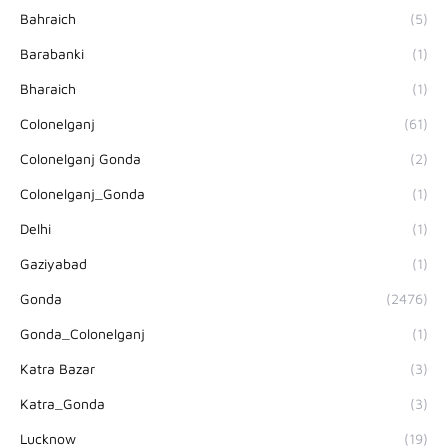
Bahraich
(5)
Barabanki
(1)
Bharaich
(1)
Colonelganj
(61)
Colonelganj Gonda
(2)
Colonelganj_Gonda
(1)
Delhi
(1)
Gaziyabad
(1)
Gonda
(2476)
Gonda_Colonelganj
(1)
Katra Bazar
(3)
Katra_Gonda
(3)
Lucknow
(19)