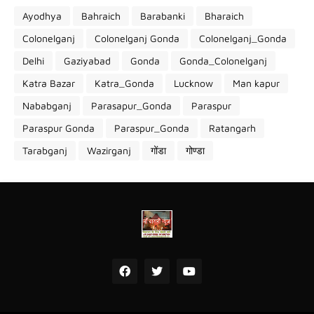
Ayodhya
Bahraich
Barabanki
Bharaich
Colonelganj
Colonelganj Gonda
Colonelganj_Gonda
Delhi
Gaziyabad
Gonda
Gonda_Colonelganj
Katra Bazar
Katra_Gonda
Lucknow
Man kapur
Nababganj
Parasapur_Gonda
Paraspur
Paraspur Gonda
Paraspur_Gonda
Ratangarh
Tarabganj
Wazirganj
गोंडा
गोण्डा