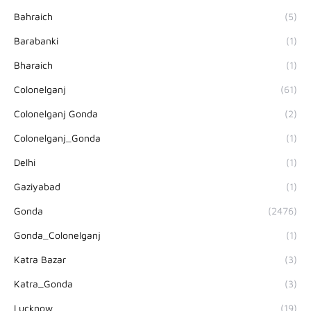
Bahraich
(5)
Barabanki
(1)
Bharaich
(1)
Colonelganj
(61)
Colonelganj Gonda
(2)
Colonelganj_Gonda
(1)
Delhi
(1)
Gaziyabad
(1)
Gonda
(2476)
Gonda_Colonelganj
(1)
Katra Bazar
(3)
Katra_Gonda
(3)
Lucknow
(19)