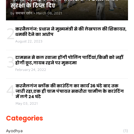
सुरक्षा के टिप्स दिए
by
समाचार दर्शन
•
March 08, 2021
2
करनैलगंज: प्रधान ने मुख्यमंत्री से की लेखपाल की शिकायत,
धमकी देने का आरोप
August 22, 2023
3
टामसन से कल रवाना होंगी पोलिंग पार्टियां,किसी को नहीं
होगी छूट,गायब रहने पर मुकदमा
February 24, 2022
4
करनैलगंज ब्लॉक की काउंटिंग का कार्य 36 घंटे बाद तक
जारी रहा,एक ही ग्राम पंचायत सकरौरा ग्रामीण के काउंटिंग
में लगे 24 घंटे
May 03, 2021
Categories
Ayodhya
(1)