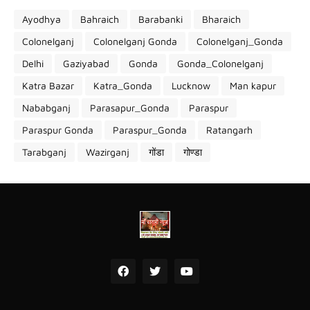
Ayodhya
Bahraich
Barabanki
Bharaich
Colonelganj
Colonelganj Gonda
Colonelganj_Gonda
Delhi
Gaziyabad
Gonda
Gonda_Colonelganj
Katra Bazar
Katra_Gonda
Lucknow
Man kapur
Nababganj
Parasapur_Gonda
Paraspur
Paraspur Gonda
Paraspur_Gonda
Ratangarh
Tarabganj
Wazirganj
गोंडा
गोण्डा