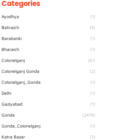
Categories
Ayodhya
(1)
Bahraich
(5)
Barabanki
(1)
Bharaich
(1)
Colonelganj
(61)
Colonelganj Gonda
(2)
Colonelganj_Gonda
(1)
Delhi
(1)
Gaziyabad
(1)
Gonda
(2476)
Gonda_Colonelganj
(1)
Katra Bazar
(3)