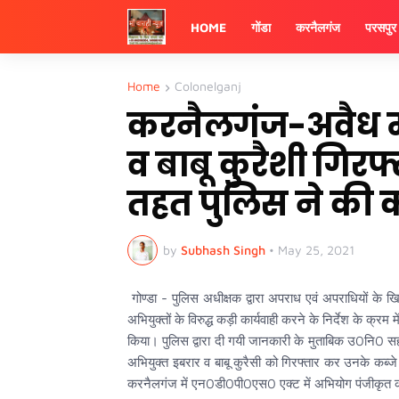
HOME
गोंडा
करनैलगंज
परसपुर
Home
Colonelganj
करनैलगंज-अवैध मा
व बाबू कुरैशी गिर
तहत पुलिस ने की क
by
Subhash Singh
•
May 25, 2021
गोण्डा - पुलिस अधीक्षक द्वारा अपराध एवं अपराधियों के ख
अभियुक्तों के विरुद्ध कड़ी कार्यवाही करने के निर्देश के क्र
किया। पुलिस द्वारा दी गयी जानकारी के मुताबिक उ0नि0 सहद
अभियुक्त इबरार व बाबू कुरैसी को गिरफ्तार कर उनके कब्ज
करनैलगंज में एन0डी0पी0एस0 एक्ट में अभियोग पंजीकृत 