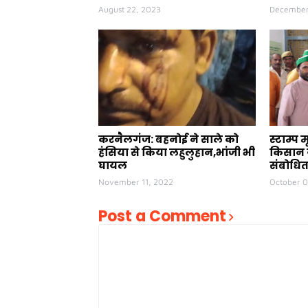
August 22, 2023
December
करनैलगंज: बहनोई ने साले को
स्टाम्प म
हंसिया से किया लहुलुहान,भांजी भी
किसान 
घायल
संबोधित
November 11, 2022
October 
Post a Comment