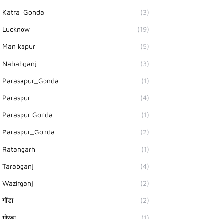
Katra_Gonda
(3)
Lucknow
(19)
Man kapur
(5)
Nababganj
(3)
Parasapur_Gonda
(1)
Paraspur
(4)
Paraspur Gonda
(1)
Paraspur_Gonda
(2)
Ratangarh
(1)
Tarabganj
(4)
Wazirganj
(2)
गोंडा
(2)
गोण्डा
(1)