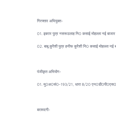
गिरफ्तार अभियुक्त-
01. इबरार पुत्र नसरूउलाह नि0 कसाई मोहल्ला नई बाजा
02. बाबू कुरैशी पुत्र हनीफ कुरैशी नि0 कसाई मोहल्ला न
पंजीकृत अभियोग-
01. मु0अ0सं0-193/21, धारा 8/20 एन0डी0पी0एस0 ए
बरामदगी-