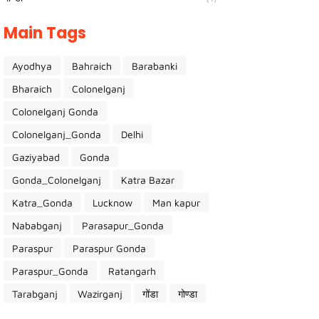
Main Tags
Ayodhya
Bahraich
Barabanki
Bharaich
Colonelganj
Colonelganj Gonda
Colonelganj_Gonda
Delhi
Gaziyabad
Gonda
Gonda_Colonelganj
Katra Bazar
Katra_Gonda
Lucknow
Man kapur
Nababganj
Parasapur_Gonda
Paraspur
Paraspur Gonda
Paraspur_Gonda
Ratangarh
Tarabganj
Wazirganj
गोंडा
गोण्डा