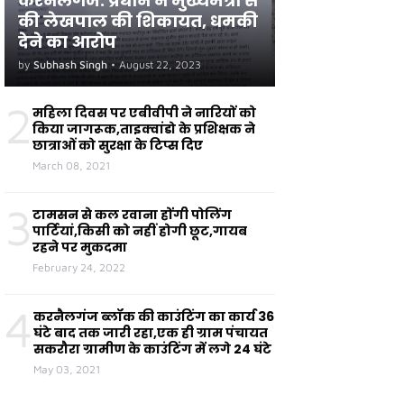
करनैलगंज: प्रधान ने मुख्यमंत्री से
की लेखपाल की शिकायत, धमकी
देने का आरोप
by
Subhash Singh
•
August 22, 2023
2
महिला दिवस पर एबीवीपी ने नारियों को
किया जागरूक,ताइक्वांडो के प्रशिक्षक ने
छात्राओं को सुरक्षा के टिप्स दिए
March 08, 2021
3
टामसन से कल रवाना होंगी पोलिंग
पार्टियां,किसी को नहीं होगी छूट,गायब
रहने पर मुकदमा
February 24, 2022
4
करनैलगंज ब्लॉक की काउंटिंग का कार्य 36
घंटे बाद तक जारी रहा,एक ही ग्राम पंचायत
सकरौरा ग्रामीण के काउंटिंग में लगे 24 घंटे
May 03, 2021