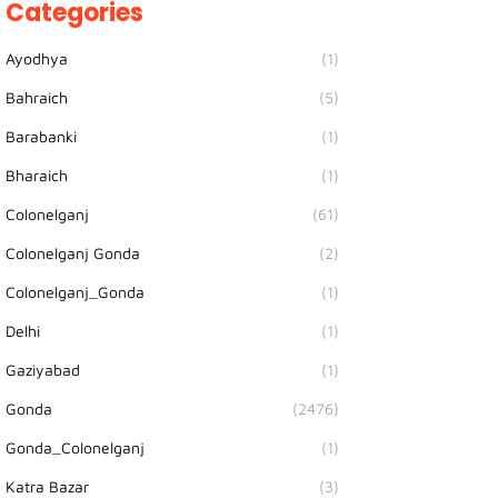
Categories
Ayodhya
(1)
Bahraich
(5)
Barabanki
(1)
Bharaich
(1)
Colonelganj
(61)
Colonelganj Gonda
(2)
Colonelganj_Gonda
(1)
Delhi
(1)
Gaziyabad
(1)
Gonda
(2476)
Gonda_Colonelganj
(1)
Katra Bazar
(3)