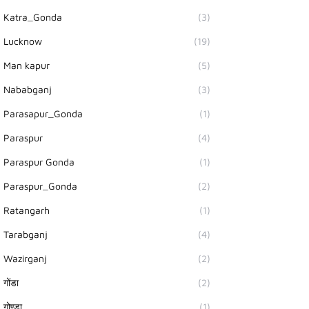
Katra_Gonda
(3)
Lucknow
(19)
Man kapur
(5)
Nababganj
(3)
Parasapur_Gonda
(1)
Paraspur
(4)
Paraspur Gonda
(1)
Paraspur_Gonda
(2)
Ratangarh
(1)
Tarabganj
(4)
Wazirganj
(2)
गोंडा
(2)
गोण्डा
(1)