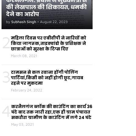
करनैलगंज: प्रधान ने मुख्यमंत्री से
की लेखपाल की शिकायत, धमकी
देने का आरोप
by
Subhash Singh
•
August 22, 2023
2
महिला दिवस पर एबीवीपी ने नारियों को
किया जागरूक,ताइक्वांडो के प्रशिक्षक ने
छात्राओं को सुरक्षा के टिप्स दिए
March 08, 2021
3
टामसन से कल रवाना होंगी पोलिंग
पार्टियां,किसी को नहीं होगी छूट,गायब
रहने पर मुकदमा
February 24, 2022
4
करनैलगंज ब्लॉक की काउंटिंग का कार्य 36
घंटे बाद तक जारी रहा,एक ही ग्राम पंचायत
सकरौरा ग्रामीण के काउंटिंग में लगे 24 घंटे
May 03, 2021