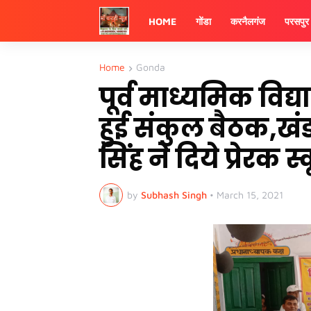
HOME
गोंडा
करनैलगंज
परसपुर
Home
Gonda
पूर्व माध्यमिक विद्
हुई संकुल बैठक,खं
सिंह ने दिये प्रेरक 
by
Subhash Singh
•
March 15, 2021