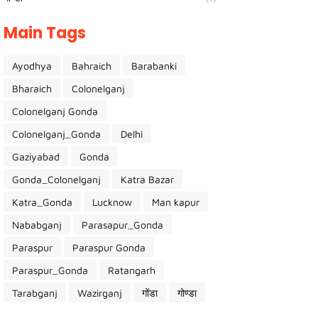
Main Tags
Ayodhya
Bahraich
Barabanki
Bharaich
Colonelganj
Colonelganj Gonda
Colonelganj_Gonda
Delhi
Gaziyabad
Gonda
Gonda_Colonelganj
Katra Bazar
Katra_Gonda
Lucknow
Man kapur
Nababganj
Parasapur_Gonda
Paraspur
Paraspur Gonda
Paraspur_Gonda
Ratangarh
Tarabganj
Wazirganj
गोंडा
गोण्डा