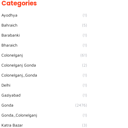
Categories
Ayodhya
(1)
Bahraich
(5)
Barabanki
(1)
Bharaich
(1)
Colonelganj
(61)
Colonelganj Gonda
(2)
Colonelganj_Gonda
(1)
Delhi
(1)
Gaziyabad
(1)
Gonda
(2476)
Gonda_Colonelganj
(1)
Katra Bazar
(3)