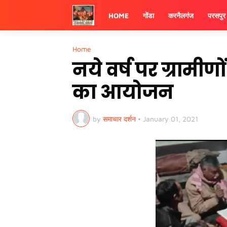
HOME
गोंडा
करनैलगंज
परसपुर
Home
नये वर्ष पर ग्रामीणो
का आयोजन
by
समाचार दर्शन
•
January 01, 2021