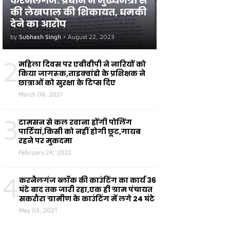
करनैलगंज: प्रधान ने मुख्यमंत्री से
की लेखपाल की शिकायत, धमकी
देने का आरोप
by
Subhash Singh
•
August 22, 2023
2
महिला दिवस पर एबीवीपी ने नारियों को
किया जागरूक,ताइक्वांडो के प्रशिक्षक ने
छात्राओं को सुरक्षा के टिप्स दिए
March 08, 2021
3
टामसन से कल रवाना होंगी पोलिंग
पार्टियां,किसी को नहीं होगी छूट,गायब
रहने पर मुकदमा
February 24, 2022
4
करनैलगंज ब्लॉक की काउंटिंग का कार्य 36
घंटे बाद तक जारी रहा,एक ही ग्राम पंचायत
सकरौरा ग्रामीण के काउंटिंग में लगे 24 घंटे
May 03, 2021