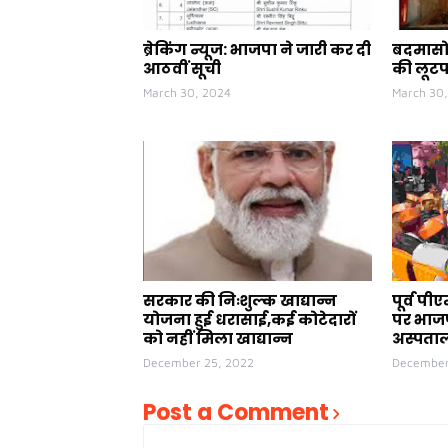
ब्रेकिंग न्यूज: भाजपा ने जारी कर दी
बदमासो 
आठवीं सूची
की लूट
March 30, 2024
March 30
सरकार की निःशुल्क खाद्यान्न
पूर्व प
योजना हुई धरासाई,कई कोटेदारों
पर भाजप
को नहीं मिला खाद्यान्न
अस्पताल
December 25, 2022
December
Post a Comment