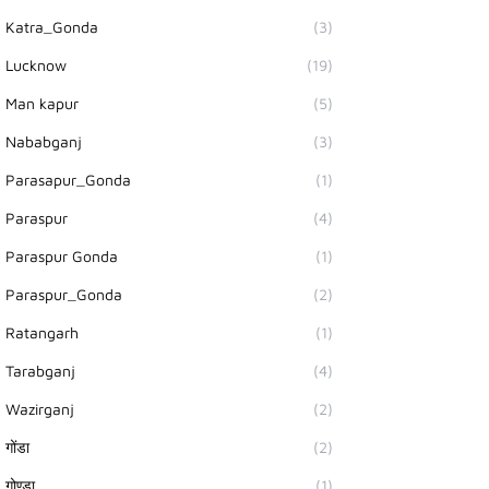
Katra_Gonda
(3)
Lucknow
(19)
Man kapur
(5)
Nababganj
(3)
Parasapur_Gonda
(1)
Paraspur
(4)
Paraspur Gonda
(1)
Paraspur_Gonda
(2)
Ratangarh
(1)
Tarabganj
(4)
Wazirganj
(2)
गोंडा
(2)
गोण्डा
(1)