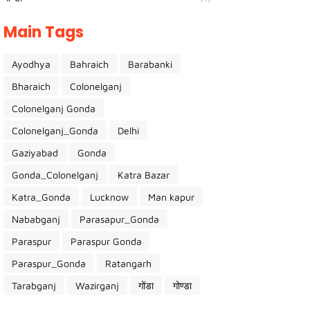
Main Tags
Ayodhya
Bahraich
Barabanki
Bharaich
Colonelganj
Colonelganj Gonda
Colonelganj_Gonda
Delhi
Gaziyabad
Gonda
Gonda_Colonelganj
Katra Bazar
Katra_Gonda
Lucknow
Man kapur
Nababganj
Parasapur_Gonda
Paraspur
Paraspur Gonda
Paraspur_Gonda
Ratangarh
Tarabganj
Wazirganj
गोंडा
गोण्डा