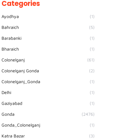
Categories
Ayodhya
(1)
Bahraich
(5)
Barabanki
(1)
Bharaich
(1)
Colonelganj
(61)
Colonelganj Gonda
(2)
Colonelganj_Gonda
(1)
Delhi
(1)
Gaziyabad
(1)
Gonda
(2476)
Gonda_Colonelganj
(1)
Katra Bazar
(3)