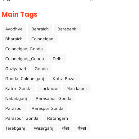
Main Tags
Ayodhya
Bahraich
Barabanki
Bharaich
Colonelganj
Colonelganj Gonda
Colonelganj_Gonda
Delhi
Gaziyabad
Gonda
Gonda_Colonelganj
Katra Bazar
Katra_Gonda
Lucknow
Man kapur
Nababganj
Parasapur_Gonda
Paraspur
Paraspur Gonda
Paraspur_Gonda
Ratangarh
Tarabganj
Wazirganj
गोंडा
गोण्डा