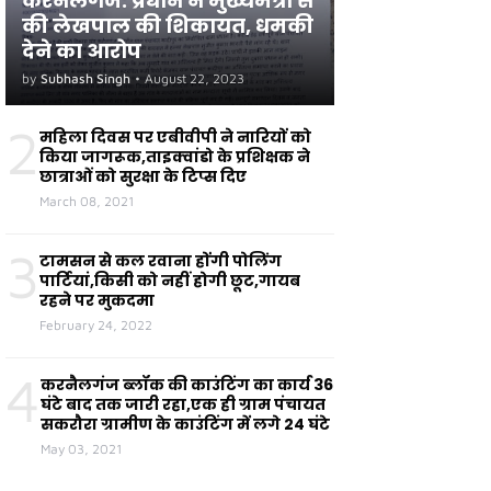
करनैलगंज: प्रधान ने मुख्यमंत्री से
की लेखपाल की शिकायत, धमकी
देने का आरोप
by
Subhash Singh
•
August 22, 2023
2
महिला दिवस पर एबीवीपी ने नारियों को
किया जागरूक,ताइक्वांडो के प्रशिक्षक ने
छात्राओं को सुरक्षा के टिप्स दिए
March 08, 2021
3
टामसन से कल रवाना होंगी पोलिंग
पार्टियां,किसी को नहीं होगी छूट,गायब
रहने पर मुकदमा
February 24, 2022
4
करनैलगंज ब्लॉक की काउंटिंग का कार्य 36
घंटे बाद तक जारी रहा,एक ही ग्राम पंचायत
सकरौरा ग्रामीण के काउंटिंग में लगे 24 घंटे
May 03, 2021