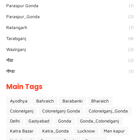
Paraspur Gonda
(1)
Paraspur_Gonda
(2)
Ratangarh
(1)
Tarabganj
(4)
Wazirganj
(2)
गोंडा
(2)
गोण्डा
(1)
Main Tags
Ayodhya
Bahraich
Barabanki
Bharaich
Colonelganj
Colonelganj Gonda
Colonelganj_Gonda
Delhi
Gaziyabad
Gonda
Gonda_Colonelganj
Katra Bazar
Katra_Gonda
Lucknow
Man kapur