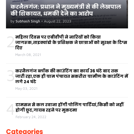
करनैलगंज: प्रधान ने मुख्यमंत्री से की लेखपाल
की शिकायत, धमकी देने का आरोप
by
Subhash Singh
•
August 22, 2023
2
महिला दिवस पर एबीवीपी ने नारियों को किया
जागरूक,ताइक्वांडो के प्रशिक्षक ने छात्राओं को सुरक्षा के टिप्स
दिए
March 08, 2021
3
करनैलगंज ब्लॉक की काउंटिंग का कार्य 36 घंटे बाद तक
जारी रहा,एक ही ग्राम पंचायत सकरौरा ग्रामीण के काउंटिंग में
लगे 24 घंटे
May 03, 2021
4
टामसन से कल रवाना होंगी पोलिंग पार्टियां,किसी को नहीं
होगी छूट,गायब रहने पर मुकदमा
February 24, 2022
Categories