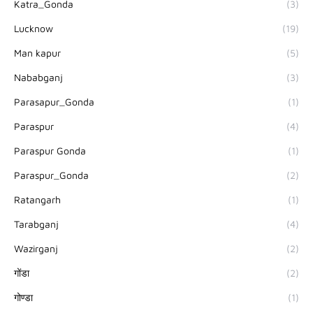
Katra_Gonda
(3)
Lucknow
(19)
Man kapur
(5)
Nababganj
(3)
Parasapur_Gonda
(1)
Paraspur
(4)
Paraspur Gonda
(1)
Paraspur_Gonda
(2)
Ratangarh
(1)
Tarabganj
(4)
Wazirganj
(2)
गोंडा
(2)
गोण्डा
(1)