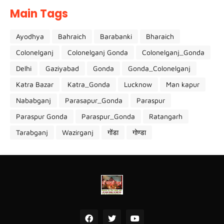
Main Tags
Ayodhya
Bahraich
Barabanki
Bharaich
Colonelganj
Colonelganj Gonda
Colonelganj_Gonda
Delhi
Gaziyabad
Gonda
Gonda_Colonelganj
Katra Bazar
Katra_Gonda
Lucknow
Man kapur
Nababganj
Parasapur_Gonda
Paraspur
Paraspur Gonda
Paraspur_Gonda
Ratangarh
Tarabganj
Wazirganj
गोंडा
गोण्डा